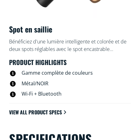
Spot en saillie
Bénéficiez d'une lumière intelligente et colorée et de
deux spots réglables avec le spot encastrable
intelligent WiZ Imageo noir. Utilisez votre système Wi-Fi
PRODUCT HIGHLIGHTS
actuel pour le contrôler depuis l'application WiZ ou
avec votre voix.
Gamme complète de couleurs
Métal/NOIR
Wi-Fi + Bluetooth
VIEW ALL PRODUCT SPECS
SPECIFICATIONS