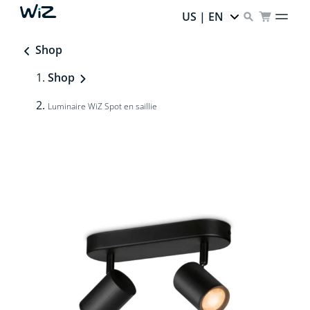
US | EN
Shop
Shop
Luminaire WiZ Spot en saillie