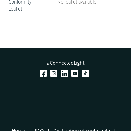
Conformity
No leaflet available
Leaflet
#ConnectedLight
Home
FAQ
Declaration of conformity