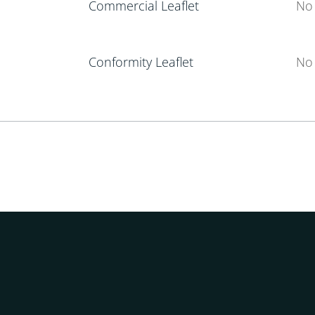
Commercial Leaflet
No 
Conformity Leaflet
No 