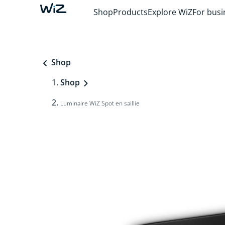
Shop
Products
Explore WiZ
For busi
Shop
Shop
Luminaire WiZ Spot en saillie