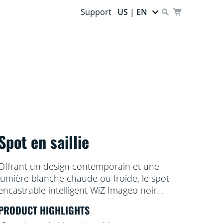
Support
US | EN
Spot en saillie
Offrant un design contemporain et une
lumière blanche chaude ou froide, le spot
encastrable intelligent WiZ Imageo noir
dispose de deux spots réglables pour
PRODUCT HIGHLIGHTS
éclairer votre espace avec une lumière