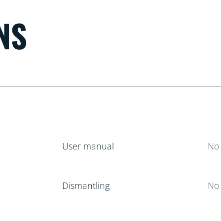
NS
User manual
No 
Dismantling
No 