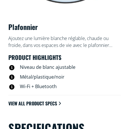
Plafonnier
Ajoutez une lumière blanche réglable, chaude ou
froide, dans vos espaces de vie avec le plafonnier
intelligent WiZ Super Slim. Utilisez l'application WiZ ou
PRODUCT HIGHLIGHTS
votre voix pour varier l'intensité lumineuse ou
appliquer des modes d'éclairage prédéfinis sur les
Niveau de blanc ajustable
installations Wi-Fi.
Métal/plastique/noir
Wi-Fi + Bluetooth
VIEW ALL PRODUCT SPECS
SPECIFICATIONS