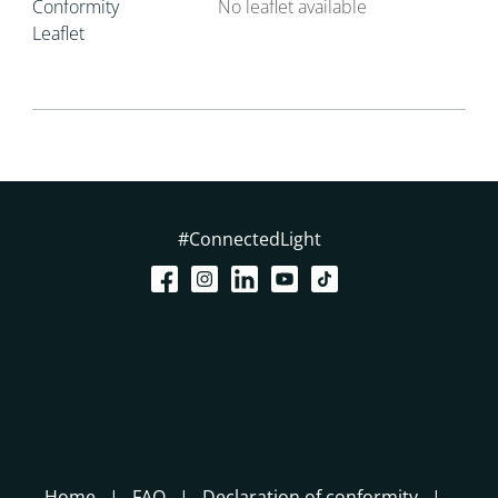
Conformity
No leaflet available
Leaflet
#ConnectedLight
Home
FAQ
Declaration of conformity