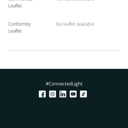
Leaflet
Conformity
No leaflet available
Leaflet
#ConnectedLight