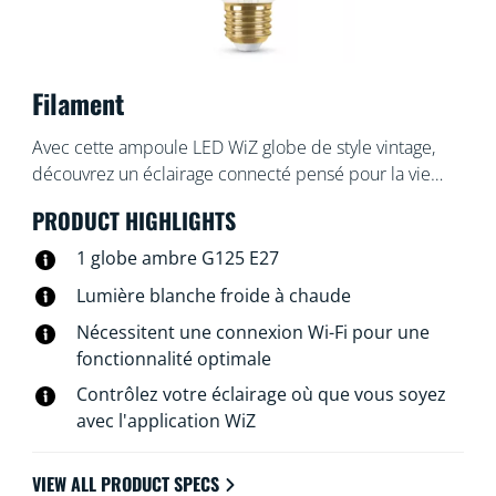
Filament
Avec cette ampoule LED WiZ globe de style vintage,
découvrez un éclairage connecté pensé pour la vie
quotidienne. Son look classique et sa finition ambrée
PRODUCT HIGHLIGHTS
complèteront parfaitement vos luminaires déco. Pour
créer l'ambiance qui vous convient, choisissez une
1 globe ambre G125 E27
lumière blanche plus ou moins chaude. Vous pouvez
Lumière blanche froide à chaude
créer des programmes d'allumage et d'extinction de
Nécessitent une connexion Wi-Fi pour une
vos lampes pour la semaine ou selon un jour précis, et
fonctionnalité optimale
commander le système via votre smartphone ou à la
voix. Vous pouvez même y accéder à distance. Pas
Contrôlez votre éclairage où que vous soyez
besoin de matériel spécial : les lampes WiZ se
avec l'application WiZ
connectent directement au Wi-Fi.
VIEW ALL PRODUCT SPECS