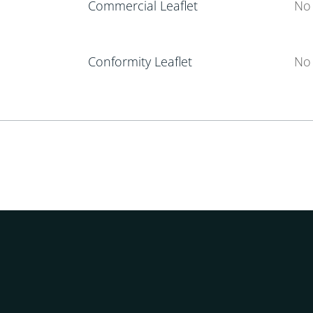
Commercial Leaflet
No 
Conformity Leaflet
No 