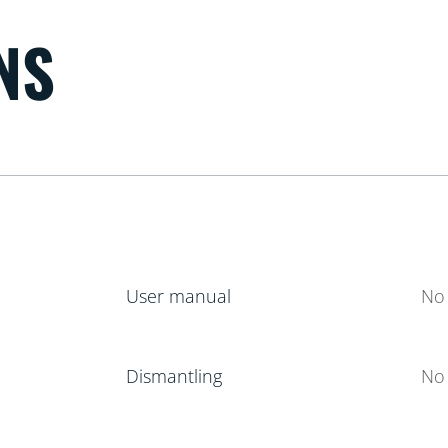
NS
User manual
No 
Dismantling
No 