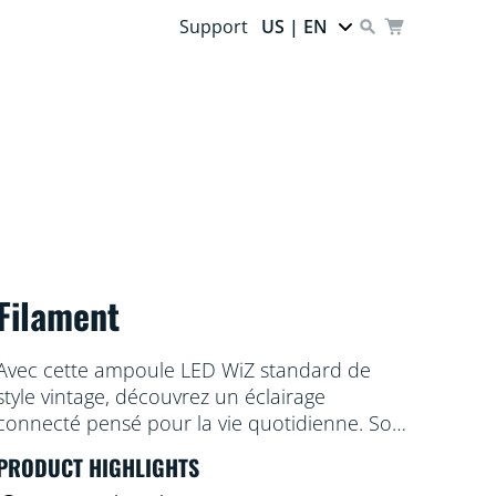
Support
US | EN
Filament
Avec cette ampoule LED WiZ standard de
style vintage, découvrez un éclairage
connecté pensé pour la vie quotidienne. Son
look classique et sa finition ambrée
PRODUCT HIGHLIGHTS
complèteront parfaitement vos luminaires