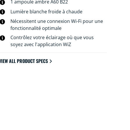
déco. Pour créer l'ambiance qui vous
1 ampoule ambre A60 B22
convient, choisissez une lumière blanche
Lumière blanche froide à chaude
plus ou moins chaude. Vous pouvez créer
Nécessitent une connexion Wi-Fi pour une
des programmes d'allumage et d'extinction
fonctionnalité optimale
de vos lampes pour la semaine ou selon un
jour précis, et commander le système via
Contrôlez votre éclairage où que vous
votre smartphone ou à la voix. Vous pouvez
soyez avec l'application WiZ
même y accéder à distance. Pas besoin de
matériel spécial : les lampes WiZ se
VIEW ALL PRODUCT SPECS
connectent directement au Wi-Fi.