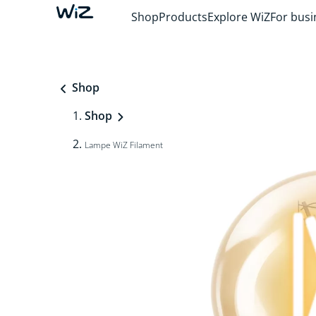
Shop
Products
Explore WiZ
For busi
Shop
Shop
Lampe WiZ Filament