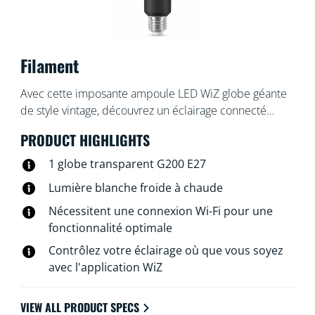
Filament
Avec cette imposante ampoule LED WiZ globe géante
de style vintage, découvrez un éclairage connecté
pensé pour la vie quotidienne. Vous voulez vous
PRODUCT HIGHLIGHTS
détendre ou au contraire vous concentrer sur quelque
chose ? Choisissez une lumière blanche plus ou moins
1 globe transparent G200 E27
chaude. Vous pouvez créer des programmes
Lumière blanche froide à chaude
d'allumage et d'extinction de vos lampes pour la
Nécessitent une connexion Wi-Fi pour une
semaine ou selon un jour précis, et commander le
fonctionnalité optimale
système via votre smartphone ou à la voix. Vous pouvez
même y accéder à distance. Pas besoin de matériel
Contrôlez votre éclairage où que vous soyez
spécial : les lampes WiZ se connectent directement au
avec l'application WiZ
Wi-Fi.
VIEW ALL PRODUCT SPECS