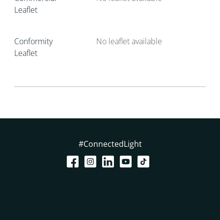
Leaflet
Conformity
No leaflet available
Leaflet
#ConnectedLight