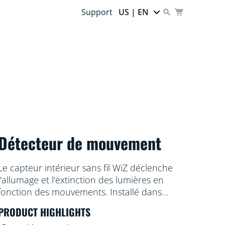
Support
US | EN
Détecteur de mouvement
Le capteur intérieur sans fil WiZ déclenche
l'allumage et l'extinction des lumières en
fonction des mouvements. Installé dans
votre entrée ou dans un couloir, il active le
PRODUCT HIGHLIGHTS
mode d'éclairage que vous avez choisi