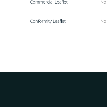
Commercial Leaflet
No 
Conformity Leaflet
No 