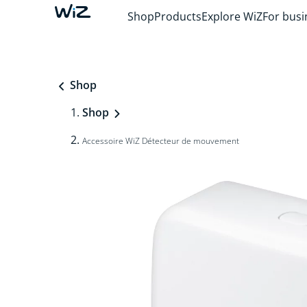
Shop
Products
Explore WiZ
For busi
Shop
Shop
Accessoire WiZ Détecteur de mouvement