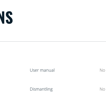
NS
User manual
No 
Dismantling
No 