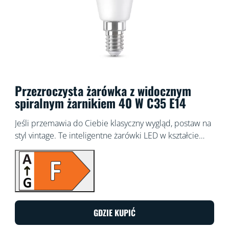
Przezroczysta żarówka z widocznym
spiralnym żarnikiem 40 W C35 E14
Jeśli przemawia do Ciebie klasyczny wygląd, postaw na
styl vintage. Te inteligentne żarówki LED w kształcie
świeczek z przezroczystego szkła idealnie nadają się do
opraw dekoracyjnych, a przy tym sprawdzą się
doskonale, gdy zechcesz dodać wnętrzom szyku.
Wybieraj spośród setek odcieni białego światła, od
ciepłych aż po chłodne, lub zaplanuj automatyczne
dostosowywanie światła do zmieniających się potrzeb i
GDZIE KUPIĆ
nastrojów domowników. Wszystkimi źródłami światła