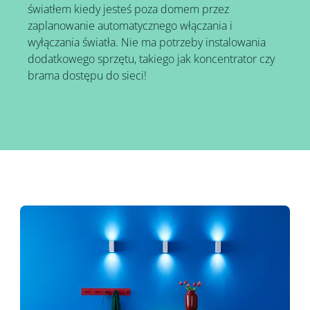
światłem kiedy jesteś poza domem przez
zaplanowanie automatycznego włączania i
wyłączania światła. Nie ma potrzeby instalowania
dodatkowego sprzętu, takiego jak koncentrator czy
brama dostępu do sieci!