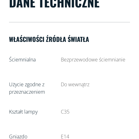
DANE TECHNICZNE
WŁAŚCIWOŚCI ŹRÓDŁA ŚWIATŁA
Ściemnialna
Bezprzewodowe ściemnianie
Użycie zgodne z
Do wewnątrz
przeznaczeniem
Kształt lampy
C35
Gniazdo
E14