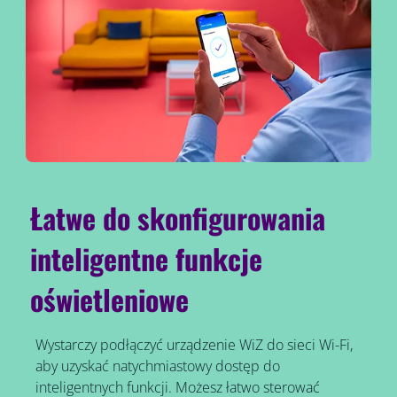
Łatwe do skonfigurowania
inteligentne funkcje
oświetleniowe
Wystarczy podłączyć urządzenie WiZ do sieci Wi-Fi,
aby uzyskać natychmiastowy dostęp do
inteligentnych funkcji. Możesz łatwo sterować