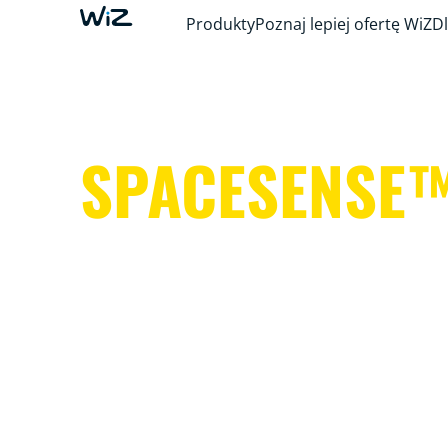
Produkty
Poznaj lepiej ofertę WiZ
Dl
SPACESENSE
Inteligentne oświetlenie, które pomoga Ci uw
i zająć się ważniejszymi sprawami.
To proste. To SpaceSense™. To WiZ.