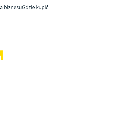
a biznesu
Gdzie kupić
™
olnić ręce