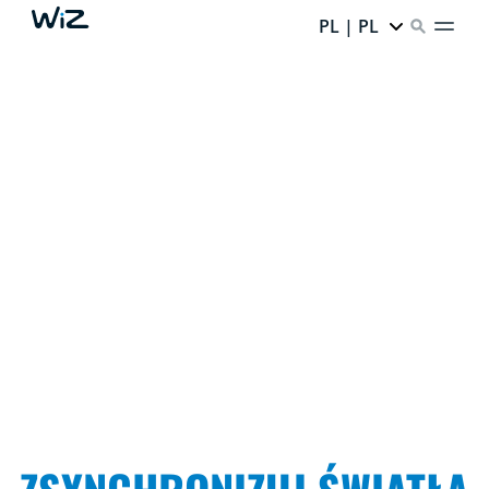
PL | PL
ODKRYJ NOWY WYMIAR
ROZRYWKI
Światło, które pubudza Twoje zmysły i tworzy idealną
atmosferę. Poczuj wciągającą moc rozrywki: zanurz się
w serialach, przeżyj wyjątkowy seans filmowy i zobacz,
jak Twoje światła tańczą w rytm ulubionej muzyki.