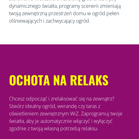
dynamicznego światła, programy scenerii zmieniają
twoją zewnętrzną przestrzeń domu w ogród pełen
olśniewających i zachwycający ogród.
OCHOTA NA RELAKS
Chcesz odpocząć i zrelaksować się na zewnątrz?
Stwórz idealny ogród, werandę czy taras z
oświetleniem zewnętrznym WiZ. Zaprogramuj twoje
światła, aby je automatycznie włączyć i wyłączyć
zgodnie z twoją własną potrzebą relaksu.