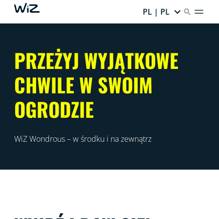
PL | PL
PRZEŻYJ WYJĄTKOWE
CHWILE W SWOIM
OGRODZIE
WiZ Wondrous – w środku i na zewnątrz