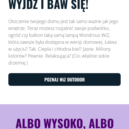
WYJDŹ I BAW SIĘ!
Otoczenie twojego domu jest tak samo ważne jak jego
wnętrze. Teraz możesz rozjaśnić swoje podwórko,
ogród czy balkon taką samą lampą Wondrous WiZ,
która zawsze była dostępna w wersji domowej. Łatwa
w użyciu? Tak. Ciepła i chłodna biel? Jasne. Miliony
kolorów? Pewnie. Relaksująca? (Ciii, właśnie sobie
drzemię.)
POZNAJ WiZ OUTDOOR
ALBO WYSOKO, ALBO