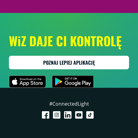
WiZ DAJE CI KONTROLĘ
POZNAJ LEPIEJ APLIKACJĘ
#ConnectedLight