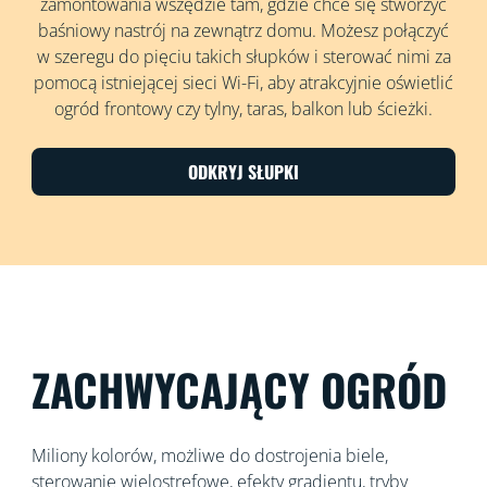
zamontowania wszędzie tam, gdzie chce się stworzyć
baśniowy nastrój na zewnątrz domu. Możesz połączyć
w szeregu do pięciu takich słupków i sterować nimi za
pomocą istniejącej sieci Wi-Fi, aby atrakcyjnie oświetlić
ogród frontowy czy tylny, taras, balkon lub ścieżki.
ODKRYJ SŁUPKI
ZACHWYCAJĄCY OGRÓD
Miliony kolorów, możliwe do dostrojenia biele,
sterowanie wielostrefowe, efekty gradientu, tryby