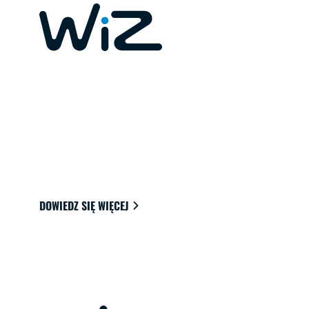
POŁĄCZONE ŚWIATŁA DO TWOJEGO
DOMU
Światła można łatwo łączyć z chmurą za
pomocą Wi-Fi, aby osiągnąć najlepszy nastrój
do oglądania, czytania i codziennego życia.
DOWIEDZ SIĘ WIĘCEJ