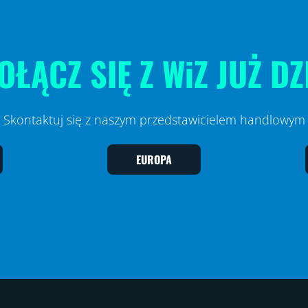
OŁĄCZ SIĘ Z WiZ JUŻ DZ
Skontaktuj się z naszym przedstawicielem handlowym
EUROPA