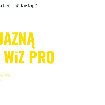
a biznesu
Gdzie kupić
JAZNĄ
 WiZ PRO
cające
o.