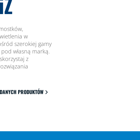
iZ
 mostków,
wietlenia w
ośród szerokiej gamy
ć pod własną marką.
skorzystaj z
rozwiązania
 DANYCH PRODUKTÓW