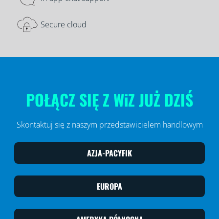
Secure cloud
POŁĄCZ SIĘ Z WiZ JUŻ DZIŚ
Skontaktuj się z naszym przedstawicielem handlowym
AZJA-PACYFIK
EUROPA