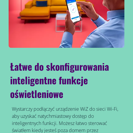
Łatwe do skonfigurowania
inteligentne funkcje
oświetleniowe
Wystarczy podłączyć urządzenie WiZ do sieci Wi-Fi,
aby uzyskać natychmiastowy dostęp do
inteligentnych funkcji. Możesz łatwo sterować
światłem kiedy jesteś poza domem przez