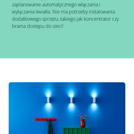
zaplanowanie automatycznego włączania i
wyłączania światła. Nie ma potrzeby instalowania
dodatkowego sprzętu, takiego jak koncentrator czy
brama dostępu do sieci!