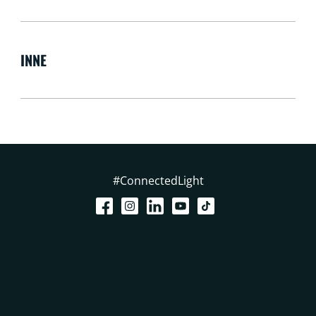
INNE
#ConnectedLight