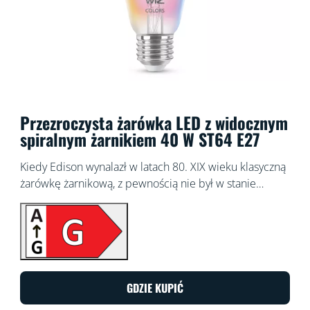
Przezroczysta żarówka LED z widocznym
spiralnym żarnikiem 40 W ST64 E27
Kiedy Edison wynalazł w latach 80. XIX wieku klasyczną
żarówkę żarnikową, z pewnością nie był w stanie
wyobrazić sobie, co firma WiZ mogłaby z nią zrobić
dzisiaj. Żarówki żarnikowe LED WiZ wyglądają świetnie
nawet wtedy, gdy są wyłączone, ale prawdziwa magia
zaczyna się dopiero po ich włączeniu. Te przezroczyste,
inteligentne żarówki z możliwością przyciemniania
generują miliony kolorów i odcieni światła białego, od
GDZIE KUPIĆ
ciepłych po chłodne. Ciesz się klasycznym wyglądem