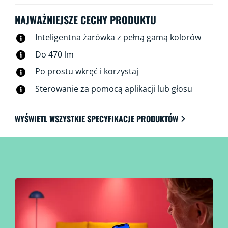
tradycyjnych żarówek żarnikowych w estetyce vintage,
czerpiąc jednocześnie korzyści z energooszczędnej
NAJWAŻNIEJSZE CECHY PRODUKTU
technologii LED. Oczywiście żarówkami tymi można
Inteligentna żarówka z pełną gamą kolorów
sterować za pośrednictwem Wi-Fi, przy użyciu aplikacji
WiZ, pilota WiZ lub głosu.
Do 470 lm
Po prostu wkręć i korzystaj
Sterowanie za pomocą aplikacji lub głosu
WYŚWIETL WSZYSTKIE SPECYFIKACJE PRODUKTÓW