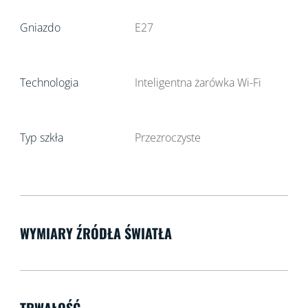
Gniazdo
E27
Technologia
Inteligentna żarówka Wi-Fi
Typ szkła
Przezroczyste
WYMIARY ŹRÓDŁA ŚWIATŁA
TRWAŁOŚĆ