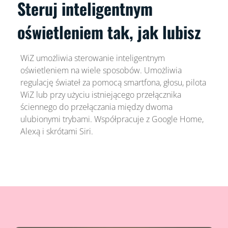
Steruj inteligentnym
oświetleniem tak, jak lubisz
WiZ umożliwia sterowanie inteligentnym
oświetleniem na wiele sposobów. Umożliwia
regulację świateł za pomocą smartfona, głosu, pilota
WiZ lub przy użyciu istniejącego przełącznika
ściennego do przełączania między dwoma
ulubionymi trybami. Współpracuje z Google Home,
Alexą i skrótami Siri.