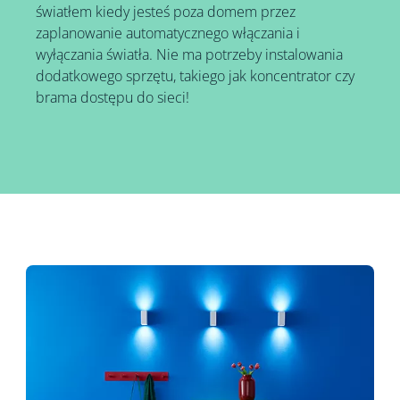
światłem kiedy jesteś poza domem przez
zaplanowanie automatycznego włączania i
wyłączania światła. Nie ma potrzeby instalowania
dodatkowego sprzętu, takiego jak koncentrator czy
brama dostępu do sieci!