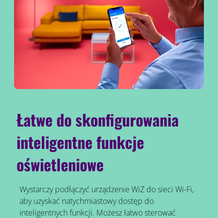
Łatwe do skonfigurowania
inteligentne funkcje
oświetleniowe
Wystarczy podłączyć urządzenie WiZ do sieci Wi-Fi,
aby uzyskać natychmiastowy dostęp do
inteligentnych funkcji. Możesz łatwo sterować