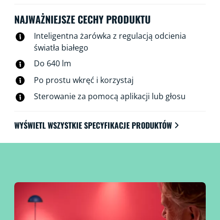
świateł nawet wtedy, gdy jesteś poza domem. Światła
WiZ łączą się istniejącym routerem Wi-Fi i nie wymagają
NAJWAŻNIEJSZE CECHY PRODUKTU
dodatkowego sprzętu.
Inteligentna żarówka z regulacją odcienia
światła białego
Do 640 lm
Po prostu wkręć i korzystaj
Sterowanie za pomocą aplikacji lub głosu
WYŚWIETL WSZYSTKIE SPECYFIKACJE PRODUKTÓW