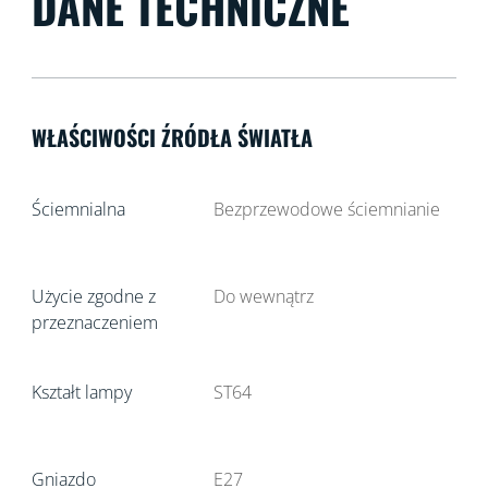
DANE TECHNICZNE
WŁAŚCIWOŚCI ŹRÓDŁA ŚWIATŁA
Ściemnialna
Bezprzewodowe ściemnianie
Użycie zgodne z
Do wewnątrz
przeznaczeniem
Kształt lampy
ST64
Gniazdo
E27