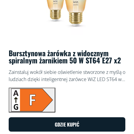
Bursztynowa żarówka z widocznym
spiralnym żarnikiem 50 W ST64 E27 x2
Zainstaluj wokół siebie oświetlenie stworzone z myślą o
ludziach dzięki inteligentnej żarówce WiZ LED ST64 w
stylu retro. Klasyczny wygląd z bursztynową powłoką —
idealny do lamp dekoracyjnych. Wybieraj spośród
różnych odcieni bieli od ciepłej do zimnej, by stworzyć
najlepszy nastrój. Możesz ustawić harmonogram
włączania i wyłączania świateł zgodnie z codzienną lub
tygodniową rutyną, sterować oświetleniem za pomocą
GDZIE KUPIĆ
smartfona lub głosu, a także mieć zdalny dostęp do