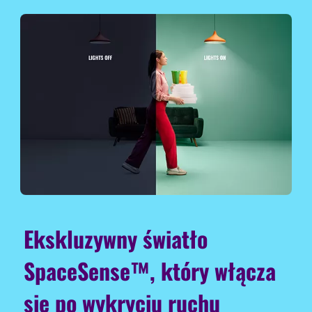
Ekskluzywny światło
SpaceSense™, który włącza
się po wykryciu ruchu