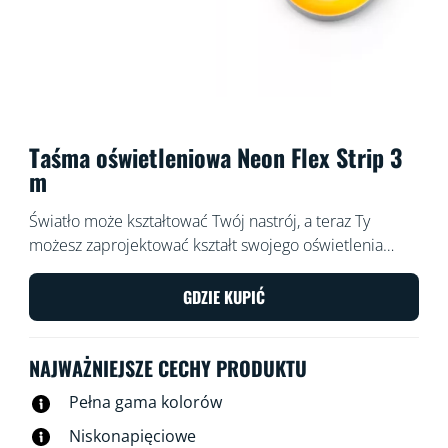
Taśma oświetleniowa Neon Flex Strip 3
m
Światło może kształtować Twój nastrój, a teraz Ty
możesz zaprojektować kształt swojego oświetlenia
dzięki elastycznym taśmom oświetleniowym Neon Flex
firmy WiZ. Jesteśmy pewni, że dzięki 3-metrowej
GDZIE KUPIĆ
elastycznej taśmie oświetleniowej zdołasz
zaprojektować atrakcyjne, zachwycające kształty, które
NAJWAŻNIEJSZE CECHY PRODUKTU
upiększą każde pomieszczenie. Stwórz odpowiedni
nastrój za pomocą neonowych gradientowych efektów
Pełna gama kolorów
kolorystycznych. Oczywiście oświetleniem tym można
Niskonapięciowe
sterować za pośrednictwem sieci Wi-Fi, przy użyciu