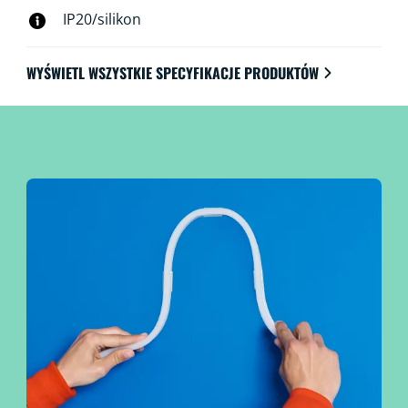
aplikacji WiZ, pilota WiZ lub głosu.
IP20/silikon
WYŚWIETL WSZYSTKIE SPECYFIKACJE PRODUKTÓW