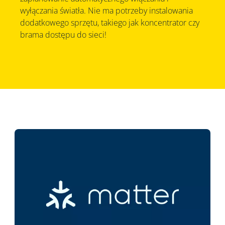
wyłączania światła. Nie ma potrzeby instalowania
dodatkowego sprzętu, takiego jak koncentrator czy
brama dostępu do sieci!