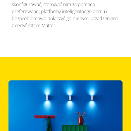
skonfigurować, sterować nim za pomocą
preferowanej platformy inteligentnego domu i
bezproblemowo połączyć go z innymi urządzeniami
z certyfikatem Matter.