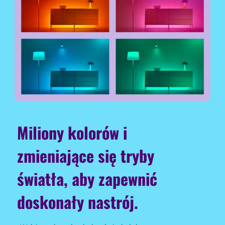
Miliony kolorów i
zmieniające się tryby
światła, aby zapewnić
doskonały nastrój.