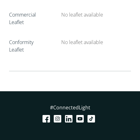
Commercial
No leaflet available
Leaflet
Conformity
No leaflet available
Leaflet
#ConnectedLight