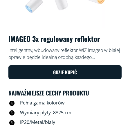
IMAGEO 3x regulowany reflektor
Inteligentny, wbudowany reflektor WiZ Imageo w białej
oprawie będzie idealną ozdobą każdego
pomieszczenia dzięki trzem regulowanym punktom
świetlnym i inteligentnemu oświetleniu kolorowemu.
GDZIE KUPIĆ
Możesz nim sterować za pomocą aplikacji WiZ lub
głosem w istniejącej sieci Wi-Fi.
NAJWAŻNIEJSZE CECHY PRODUKTU
Pełna gama kolorów
Wymiary płyty: 8*25 cm
IP20/Metal/biały