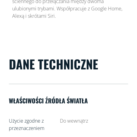
ściennego do przełączania między dwoma
ulubionymi trybami. Współpracuje z Google Home,
Alexą i skrótami Siri.
DANE TECHNICZNE
WŁAŚCIWOŚCI ŹRÓDŁA ŚWIATŁA
Użycie zgodne z
Do wewnątrz
przeznaczeniem