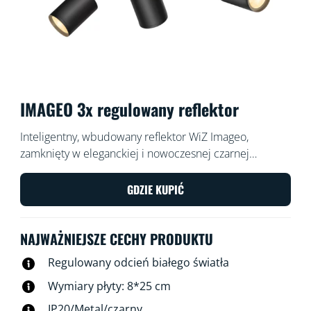
IMAGEO 3x regulowany reflektor
Inteligentny, wbudowany reflektor WiZ Imageo,
zamknięty w eleganckiej i nowoczesnej czarnej
oprawie, świeci trzema regulowanymi snopami światła
w ciepłej lub chłodnej temperaturze barwowej bieli.
GDZIE KUPIĆ
Możesz nim sterować za pomocą aplikacji WiZ lub
głosem w istniejącej sieci Wi-Fi
NAJWAŻNIEJSZE CECHY PRODUKTU
Regulowany odcień białego światła
Wymiary płyty: 8*25 cm
IP20/Metal/czarny