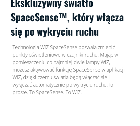
Ekskluzywny światło
SpaceSense™, który włącza
się po wykryciu ruchu
Technologia WiZ SpaceSense pozwala zmienić
punkty oświetleniowe w czujniki ruchu. Mając w
pomieszczeniu co najmniej dwie lampy WiZ,
możesz aktywować funkcję SpaceSense w aplikacji
WiZ, dzięki czemu światła będą włączać się i
wyłączać automatycznie po wykryciu ruchu.To
proste. To SpaceSense. To WiZ.