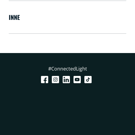
INNE
#ConnectedLight