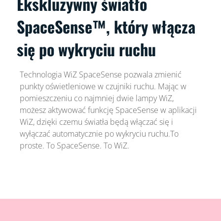
Ekskluzywny światło
SpaceSense™, który włącza
się po wykryciu ruchu
Technologia WiZ SpaceSense pozwala zmienić
punkty oświetleniowe w czujniki ruchu. Mając w
pomieszczeniu co najmniej dwie lampy WiZ,
możesz aktywować funkcję SpaceSense w aplikacji
WiZ, dzięki czemu światła będą włączać się i
wyłączać automatycznie po wykryciu ruchu.To
proste. To SpaceSense. To WiZ.