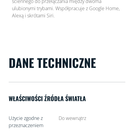
ściennego do przełączania między dwoma
ulubionymi trybami. Współpracuje z Google Home,
Alexą i skrótami Siri.
DANE TECHNICZNE
WŁAŚCIWOŚCI ŹRÓDŁA ŚWIATŁA
Użycie zgodne z
Do wewnątrz
przeznaczeniem