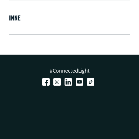
INNE
#ConnectedLight