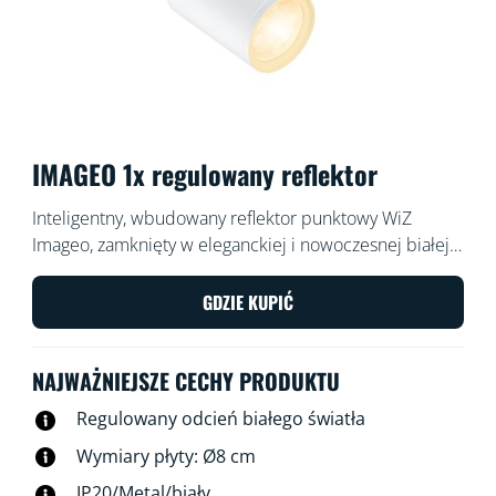
IMAGEO 1x regulowany reflektor
Inteligentny, wbudowany reflektor punktowy WiZ
Imageo, zamknięty w eleganckiej i nowoczesnej białej
oprawie, świeci jednym regulowanym snopem światła
w ciepłej lub chłodnej temperaturze barwowej bieli.
GDZIE KUPIĆ
Możesz nim sterować za pomocą aplikacji WiZ lub
głosem w istniejącej sieci Wi-Fi.
NAJWAŻNIEJSZE CECHY PRODUKTU
Regulowany odcień białego światła
Wymiary płyty: Ø8 cm
IP20/Metal/biały