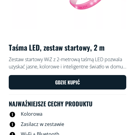
Taśma LED, zestaw startowy, 2 m
Zestaw startowy WiZ z 2-metrową taśmą LED pozwala
uzyskać jasne, kolorowe i inteligentne światło w domu.
Elastyczną taśmę można przyciąć na dowolny wymiar,
by w każdej przestrzeni stworzyć indywidualne
GDZIE KUPIĆ
oświetlenie liniowe. Za pomocą aplikacji WiZ lub przy
użyciu poleceń głosowych możesz przyciemniać i
NAJWAŻNIEJSZE CECHY PRODUKTU
rozjaśniać światło lub korzystać z zaprogramowanych
trybów oświetlenia w instalacjach Wi-Fi.
Kolorowa
Zasilacz w zestawie
Wi-Fi + Bluetooth