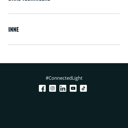
INNE
#ConnectedLight