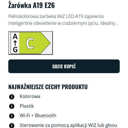
Żarówka A19 E26
Pełnokolorowa żarówka WiZ LED A19 zapewnia
inteligentne oświetlenie w codziennym życiu. Idealny
do oświetlenia powodziowego. Stwórz wybraną
atmosferę dzięki 16 milionom kolorów oraz ciepłemu i
chłodnemu białemu światłu. Możesz ustawić
harmonogramy włączania i wyłączania świateł zgodnie z
codziennymi lub cotygodniowymi czynnościami,
sterować za pomocą smartfona lub głosu i mieć zdalny
GDZIE KUPIĆ
dostęp do świateł, nawet gdy Cię nie ma. Światła WiZ
łączą się z istniejącą siecią Wi-Fi, nie jest potrzebny
żaden dodatkowy sprzęt.
NAJWAŻNIEJSZE CECHY PRODUKTU
Kolorowa
Plastik
Wi-Fi + Bluetooth
Sterowanie za pomocą aplikacji WiZ lub głosu