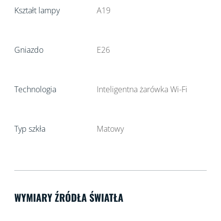
Kształt lampy
A19
Gniazdo
E26
Technologia
Inteligentna żarówka Wi-Fi
Typ szkła
Matowy
WYMIARY ŹRÓDŁA ŚWIATŁA