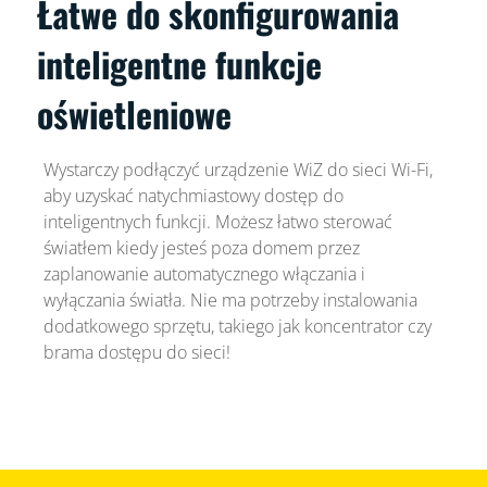
Łatwe do skonfigurowania
inteligentne funkcje
oświetleniowe
Wystarczy podłączyć urządzenie WiZ do sieci Wi-Fi,
aby uzyskać natychmiastowy dostęp do
inteligentnych funkcji. Możesz łatwo sterować
światłem kiedy jesteś poza domem przez
zaplanowanie automatycznego włączania i
wyłączania światła. Nie ma potrzeby instalowania
dodatkowego sprzętu, takiego jak koncentrator czy
brama dostępu do sieci!