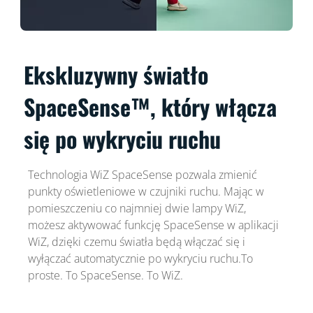
Ekskluzywny światło
SpaceSense™, który włącza
się po wykryciu ruchu
Technologia WiZ SpaceSense pozwala zmienić
punkty oświetleniowe w czujniki ruchu. Mając w
pomieszczeniu co najmniej dwie lampy WiZ,
możesz aktywować funkcję SpaceSense w aplikacji
WiZ, dzięki czemu światła będą włączać się i
wyłączać automatycznie po wykryciu ruchu.To
proste. To SpaceSense. To WiZ.