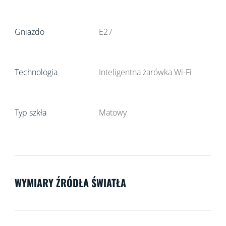
Gniazdo
E27
Technologia
Inteligentna żarówka Wi-Fi
Typ szkła
Matowy
WYMIARY ŹRÓDŁA ŚWIATŁA