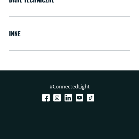
INNE
#ConnectedLight