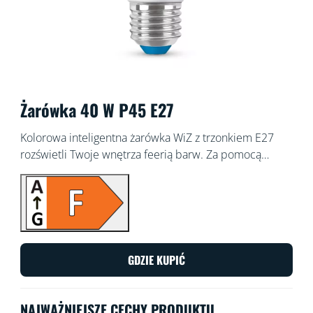
Żarówka 40 W P45 E27
Kolorowa inteligentna żarówka WiZ z trzonkiem E27
rozświetli Twoje wnętrza feerią barw. Za pomocą
aplikacji WiZ lub przy użyciu poleceń głosowych
możesz przyciemniać i rozjaśniać światło lub korzystać
z zaprogramowanych trybów oświetlenia w
konfiguracjach Wi-Fi.
GDZIE KUPIĆ
NAJWAŻNIEJSZE CECHY PRODUKTU