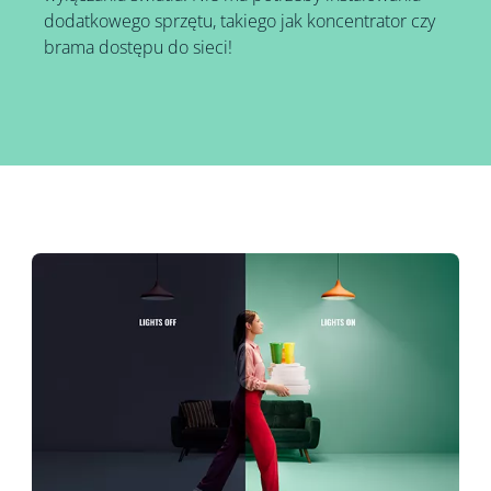
dodatkowego sprzętu, takiego jak koncentrator czy
brama dostępu do sieci!