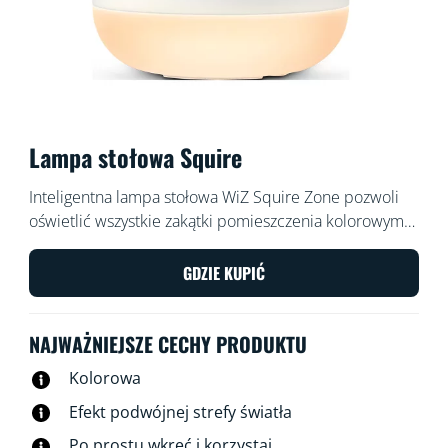
Lampa stołowa Squire
Inteligentna lampa stołowa WiZ Squire Zone pozwoli
oświetlić wszystkie zakątki pomieszczenia kolorowym
światłem rzucanym na ścianę. Za pomocą aplikacji WiZ
lub przy użyciu poleceń głosowych możesz
GDZIE KUPIĆ
przyciemniać i rozjaśniać światło lub korzystać z
zaprogramowanych trybów oświetlenia w
NAJWAŻNIEJSZE CECHY PRODUKTU
konfiguracjach Wi-Fi.
Kolorowa
Efekt podwójnej strefy światła
Po prostu wkręć i korzystaj