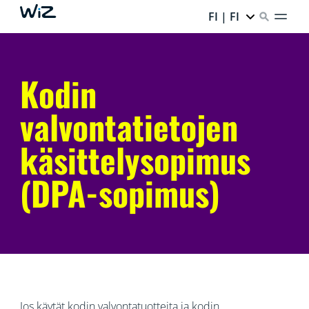
FI | FI
Kodin
valvontatietojen
käsittelysopimus
(DPA-sopimus)
Jos käytät kodin valvontatuotteita ja kodin