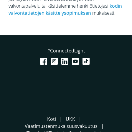
valvontapalveluita, käsittelemme henkilötietojasi
kodin
valvontatietojen
käsittelysopimuksen
mukaisesti.
#ConnectedLight
Koti
UKK
Vaatimustenmukaisuusvakuutus