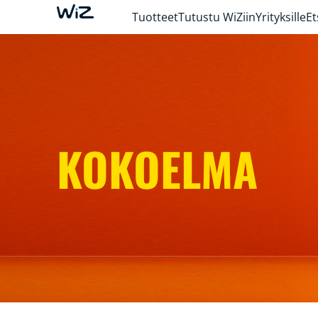
Tuotteet
Tutustu WiZiin
Yrityksille
Et
KOKOELMA