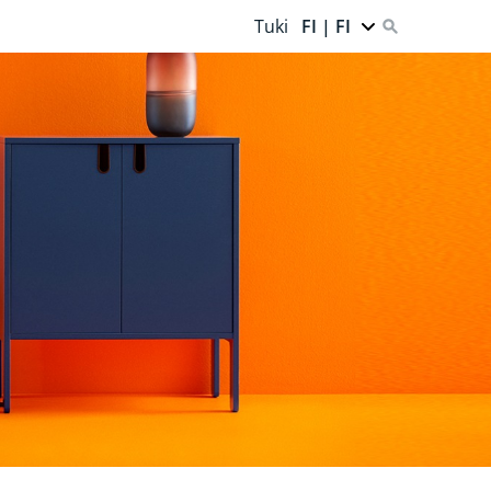
Tuki
FI | FI