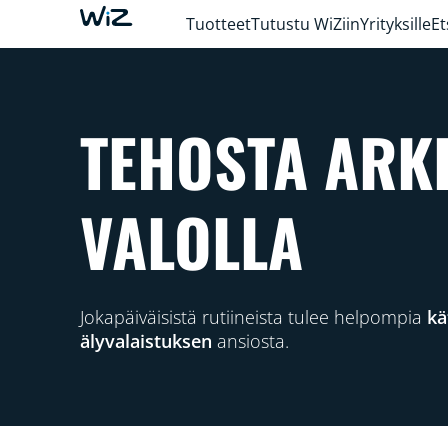
Tuotteet
Tutustu WiZiin
Yrityksille
Et
TEHOSTA ARK
VALOLLA
Jokapäiväisistä rutiineista tulee helpompia
kä
älyvalaistuksen
ansiosta.