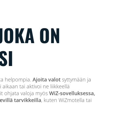
 JOKA ON
SI
ista helpompia.
Ajoita valot
syttymään ja
kaan tai aktivoi ne liikkeellä
it ohjata valoja myös
WiZ-sovelluksessa,
evillä tarvikkeilla
, kuten WiZmotella tai