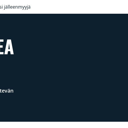
si jälleenmyyjä
EA
tevän