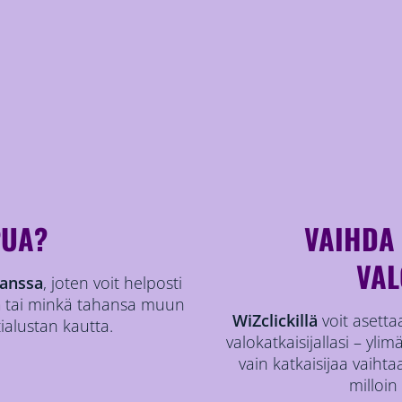
PUA?
VAIHDA
VAL
kanssa
, joten voit helposti
n
tai minkä tahansa muun
WiZclickillä
voit asettaa
ialustan kautta.
valokatkaisijallasi – ylim
vain katkaisijaa vaihtaa
milloin