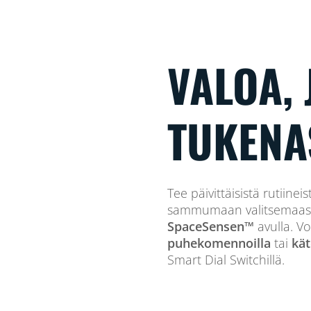
VALOA,
TUKENA
Tee päivittäisistä rutiine
sammumaan valitsemaasi ai
SpaceSensen™
avulla. Vo
puhekomennoilla
tai
kät
Smart Dial Switchillä.