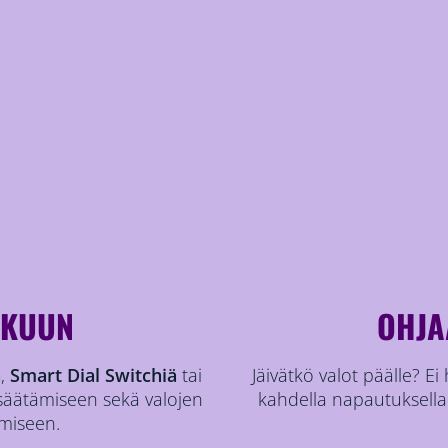
SKUUN
OHJA
a
,
Smart Dial Switchiä
tai
Jäivätkö valot päälle? Ei
 säätämiseen sekä valojen
kahdella napautuksell
miseen.