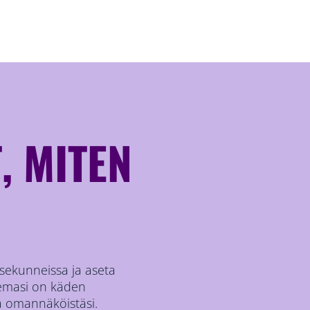
, MITEN
 sekunneissa ja aseta
tsemasi on käden
hdä omannäköistäsi.