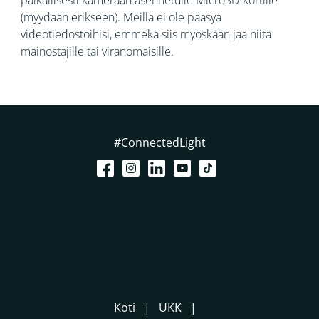
paikallisesti kameraan asennetulle MicroSD-kortille
(myydään erikseen). Meillä ei ole pääsyä
videotiedostoihisi, emmekä siis myöskään jaa niitä
mainostajille tai viranomaisille.
#ConnectedLight
Koti
UKK