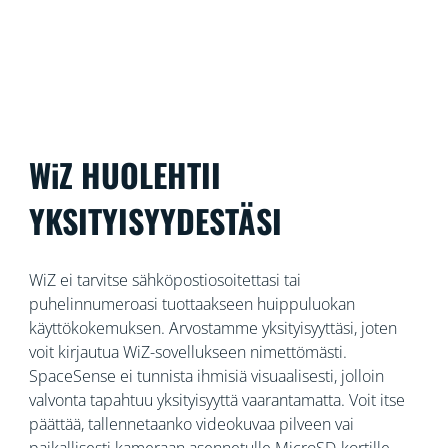
voit yhdellä sovelluksella ohjata sekä suojausta että
valaistusta.
WiZ HUOLEHTII
YKSITYISYYDESTÄSI
WiZ ei tarvitse sähköpostiosoitettasi tai
puhelinnumeroasi tuottaakseen huippuluokan
käyttökokemuksen. Arvostamme yksityisyyttäsi, joten
voit kirjautua WiZ-sovellukseen nimettömästi.
SpaceSense ei tunnista ihmisiä visuaalisesti, jolloin
valvonta tapahtuu yksityisyyttä vaarantamatta. Voit itse
päättää, tallennetaanko videokuvaa pilveen vai