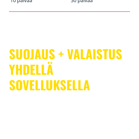
10 päivää
30 päivää
SUOJAUS + VALAISTUS
YHDELLÄ
SOVELLUKSELLA
WiZ tarjoaa laajan kattavuuden koko kotiisi
järjestelmällä, joka on helppo asentaa ja käyttää.
SpaceSensen avulla yhteensopivat WiZ-lamput toimivat
myös liiketunnistimina. Et tarvitse erillistä
tunnistinjärjestelmää tai ylimääräistä johdotusta. Lisäksi