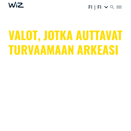
FI | FI
VALOT, JOTKA AUTTAVAT
TURVAAMAAN ARKEASI
WiZ pitää koko kotiasi silmällä sekä sisällä että ulkona
valojen ja kameroiden avulla. Sisä- ja ulkovalot
jäljittelevät läsnäoloa tai laukaisevat valohälytyksiä.
Kameroissa on yönäkö ja liiketunnistin.