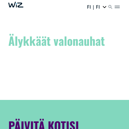
FI | FI
Älykkäät valonauhat
Nosta tilasi uudelle tasolle ja päästä sisäinen taiteilijasi
valloilleen!
Unelmoi siitä. Luo se. Toteuta se WiZ:llä.
PÄIVITÄ KOTISI