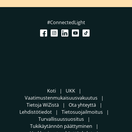
#ConnectedLight
Koti
UKK
Vaatimustenmukaisuusvakuutus
Tietoja WiZistä
Ota yhteyttä
Lehdistötiedot
Tietosuojailmoitus
Turvallisuussuositus
Tukikäytännön päättyminen