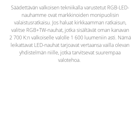
Säädettävän valkoisen tekniikalla varustetut RGB-LED-
nauhamme ovat markkinoiden monipuolisin
valaistusratkaisu. Jos haluat kirkkaamman ratkaisun,
valitse RGB+TW-nauhat, jotka sisältävät oman kanavan
2 700 K:n valkoiselle valolle 1 600 luumeniin asti. Nämä
leikattavat LED-nauhat tarjoavat vertaansa vailla olevan
yhdistelmän niille, jotka tarvitsevat suurempaa
valotehoa.