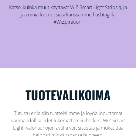
Katso, kuinka muut käyttävät WiZ Smart Light Stripsiä, ja
jaa omia luomuksiasi kanssamme hashtagilla
#WiZpiration.
TUOTEVALIKOIMA
Tutustu erilaisiin tuotteisiimme ja löydä loputtomat
värimahdollisuudet lukemattomiin hetkiin. WiZ Smart
Light -valonauhojen avulla voit sisustaa ja mukauttaa
helposti minkä tahansa huoneen.