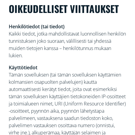
OIKEUDELLISET VIITTAUKSET
Henkilötiedot (tai tiedot)
Kaikki tiedot, jotka mahdollistavat luonnollisen henkilön
tunnistuksen joko suoraan, välillisesti tai yhdessä
muiden tietojen kanssa – henkilötunnus mukaan
lukien.
Käyttötiedot
Tämän sovelluksen (tai tämän sovelluksen käyttämien
kolmansien osapuolten palvelujen) kautta
automaattisesti kerätyt tiedot, joita ovat esimerkiksi
tämän sovelluksen käyttäjien tietokoneiden IP-osoitteet
ja toimialueen nimet, URI (Uniform Resource Identifier)
-osoitteet, pyynnön aika, pyynnön lähetystapa
palvelimeen, vastauksena saadun tiedoston koko,
palvelimen vastauksen osoittava numero (onnistui,
virhe jne.), alkuperämaa, käyttäjän selaimen ja