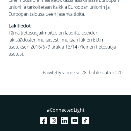
Ellei muuta ole määritetty, tässä asiakirjassa Euroopan
unionilla tarkoitetaan kaikkia Euroopan unionin ja
Euroopan talousalueen jäsenvaltioita.
Lakitiedot
Tämä tietosuojailmoitus on laadittu useiden
lakisäädösten mukaisesti, mukaan lukien EU:n
asetuksen 2016/679 artikla 13/14 (Yleinen tietosuoja-
asetus).
Päivitetty viimeksi: 28. huhtikuuta 2020
#ConnectedLight