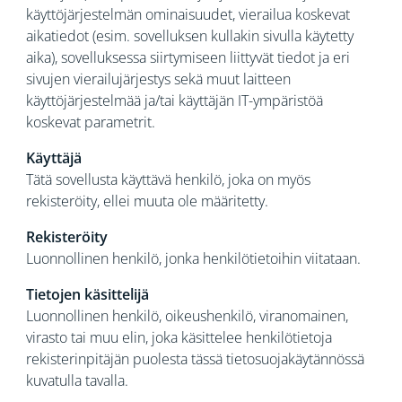
käyttöjärjestelmän ominaisuudet, vierailua koskevat
aikatiedot (esim. sovelluksen kullakin sivulla käytetty
aika), sovelluksessa siirtymiseen liittyvät tiedot ja eri
sivujen vierailujärjestys sekä muut laitteen
käyttöjärjestelmää ja/tai käyttäjän IT-ympäristöä
koskevat parametrit.
Käyttäjä
Tätä sovellusta käyttävä henkilö, joka on myös
rekisteröity, ellei muuta ole määritetty.
Rekisteröity
Luonnollinen henkilö, jonka henkilötietoihin viitataan.
Tietojen käsittelijä
Luonnollinen henkilö, oikeushenkilö, viranomainen,
virasto tai muu elin, joka käsittelee henkilötietoja
rekisterinpitäjän puolesta tässä tietosuojakäytännössä
kuvatulla tavalla.