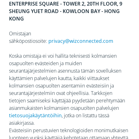
ENTERPRISE SQUARE - TOWER 2, 20TH FLOOR, 9
SHEUNG YUET ROAD - KOWLOON BAY - HONG
KONG
Omistajan
sähköpostiosoite:
privacy@wizconnected.com
Koska omistaja ei voi hallita teknisesti kolmansien
osapuolten evästeiden ja muiden
seurantajärjestelmien asennusta tämän sovelluksen
käyttämien palvelujen kautta, kaikki viittaukset
kolmansien osapuolten asentamiin evästeisiin ja
seurantajärjestelmiin ovat ohjeellisia. Tarkkojen
tietojen saamiseksi käyttäjää pyydetään perehtymään
asianmukaisten kolmansien osapuolten palvelujen
tietosuojakäytäntöihin
, jotka on listattu tässä
asiakirjassa.
Evästeisiin perustuvien teknologioiden monimutkaisen
luonteen vuoksi käyttäjiä kehotetaan ottamaan yhteyttä