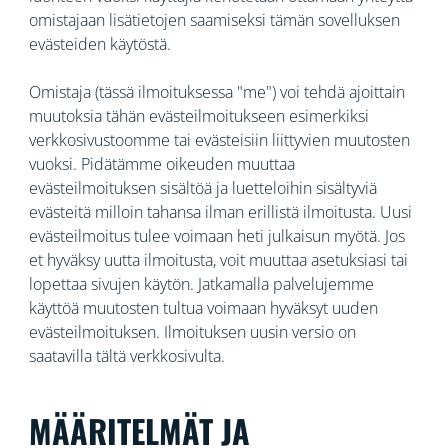
omistajaan lisätietojen saamiseksi tämän sovelluksen
evästeiden käytöstä.
Omistaja (tässä ilmoituksessa "me") voi tehdä ajoittain
muutoksia tähän evästeilmoitukseen esimerkiksi
verkkosivustoomme tai evästeisiin liittyvien muutosten
vuoksi. Pidätämme oikeuden muuttaa
evästeilmoituksen sisältöä ja luetteloihin sisältyviä
evästeitä milloin tahansa ilman erillistä ilmoitusta. Uusi
evästeilmoitus tulee voimaan heti julkaisun myötä. Jos
et hyväksy uutta ilmoitusta, voit muuttaa asetuksiasi tai
lopettaa sivujen käytön. Jatkamalla palvelujemme
käyttöä muutosten tultua voimaan hyväksyt uuden
evästeilmoituksen. Ilmoituksen uusin versio on
saatavilla tältä verkkosivulta.
MÄÄRITELMÄT JA