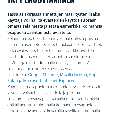
Tässä asiakirjassa annettujen määritysten lisäksi
käyttäjä voi hallita evästeiden käyttöä suoraan
omasta selaimesta ja estää esimerkiksi kolmansia
osapuolia asentamasta evästeitä.
Selaimena asetuksista on myös mahdollista poistaa
aiemmin asennetut evästeet, mukaan lukien evästeet,
jotka ovat voineet tallentaa tämän verkkosivuston
evästeiden asennukseen annetun suostumuksen.
Lisätietoja evästeiden hallinnasta yleisimmissä
selaimissa on esimerkiksi seuraavissa
osoitteissa:
Google Chrome
,
Mozilla Firefox
,
Apple
Safari
ja
Microsoft Internet Explorer
.
Kolmansien osapuolten asentamien evästeiden osalta
käyttäjät voivat hallita asetuksia ja peruuttaa
suostumuksensa napsauttamalla peruuttamislinkkiä
(mikäli annettu), toimimalla kolmannen osapuolen
tietosuojakäytännössä kuvatuilla tavoilla tai ottamalla