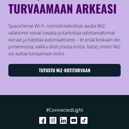
TURVAAMAAN ARKEASI
SpaceSense Wi-Fi -tunnistintekniikan avulla WiZ-
valaisimet voivat havaita ja karkottaa odottamattomat
vieraat ja hälyttää automaattisesti – et enää koskaan ole
pimennossa, vaikka olisit poissa kotoa. Katso, miten WiZ
voi auttaa turvaamaan kotisi.
TUTUSTU WiZ-KOTITURVAAN
#ConnectedLight