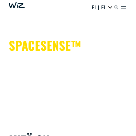
FI | FI
SPACESENSE™
Älyvalot, jotka auttavat pitämään kätesi vapaina
tärkeämmille asioille.
Se on helppoa. Se on SpaceSense™. Se on WiZ.