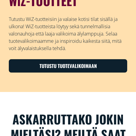
WiZ-TUOTTEET
Tutustu WiZ-tuotteisiin ja valaise kotisi tilat sisällä ja
ulkona! WiZ-tuotteista löytyy sekä tunnelmallisia
valonauhoja että laaja valikoima älylamppuja. Selaa
tuotevalikoimaamme ja inspiroidu kaikesta siitä, mitä
voit älyvalaistuksella tehdä.
TUTUSTU TUOTEVALIKOIMAAN
ASKARRUTTAKO JOKIN
MIELTÄSI? MEILTÄ SAAT