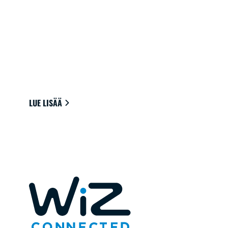
ÄLYVALOT KOTIISI
Helposti pilvipalveluun Wi-Fi-yhteyden
välityksellä yhdistyvät lamput tarjoavat parhaan
tunnelman näkemiseen, lukemiseen ja
elämiseen.
LUE LISÄÄ