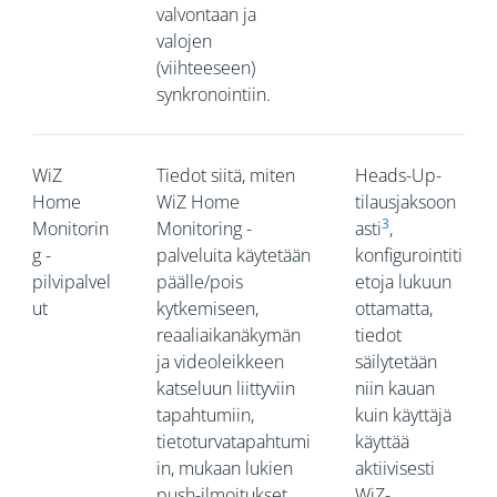
valvontaan ja
valojen
(viihteeseen)
synkronointiin.
WiZ
Tiedot siitä, miten
Heads-Up-
Home
WiZ Home
tilausjaksoon
3
Monitorin
Monitoring -
asti
,
g -
palveluita käytetään
konfigurointiti
pilvipalvel
päälle/pois
etoja lukuun
ut
kytkemiseen,
ottamatta,
reaaliaikanäkymän
tiedot
ja videoleikkeen
säilytetään
katseluun liittyviin
niin kauan
tapahtumiin,
kuin käyttäjä
tietoturvatapahtumi
käyttää
in, mukaan lukien
aktiivisesti
push-ilmoitukset,
WiZ-