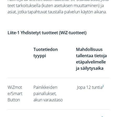
teet tarkoituksella (kuten asetuksen muuttaminen) ja
asiat, jotka tapahtuvat taustalla palvelun käytön aikana.
Liite-1 Yhdistetyt tuotteet (WiZ-tuotteet)
Tuotetiedon
Mahdollisuus
tyyppi
tallentaa tietoja
etäpalvelimelle
ja säilytysaika
WiZmot
Painikkeiden
Jopa 12 tuntia
²
e/Smart
painallukset,
Button
akun varaustaso