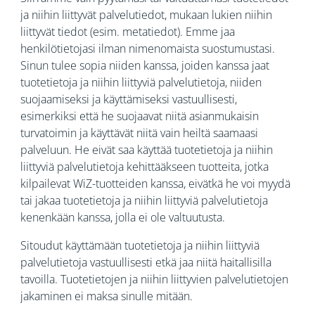
ja niihin liittyvät palvelutiedot, mukaan lukien niihin
liittyvät tiedot (esim. metatiedot). Emme jaa
henkilötietojasi ilman nimenomaista suostumustasi.
Sinun tulee sopia niiden kanssa, joiden kanssa jaat
tuotetietoja ja niihin liittyviä palvelutietoja, niiden
suojaamiseksi ja käyttämiseksi vastuullisesti,
esimerkiksi että he suojaavat niitä asianmukaisin
turvatoimin ja käyttävät niitä vain heiltä saamaasi
palveluun. He eivät saa käyttää tuotetietoja ja niihin
liittyviä palvelutietoja kehittääkseen tuotteita, jotka
kilpailevat WiZ-tuotteiden kanssa, eivätkä he voi myydä
tai jakaa tuotetietoja ja niihin liittyviä palvelutietoja
kenenkään kanssa, jolla ei ole valtuutusta.
Sitoudut käyttämään tuotetietoja ja niihin liittyviä
palvelutietoja vastuullisesti etkä jaa niitä haitallisilla
tavoilla. Tuotetietojen ja niihin liittyvien palvelutietojen
jakaminen ei maksa sinulle mitään.