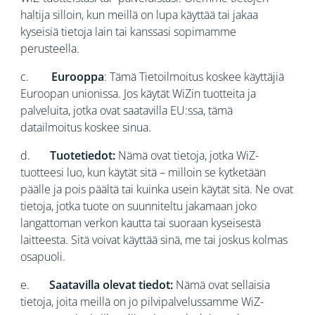
haltija silloin, kun meillä on lupa käyttää tai jakaa
kyseisiä tietoja lain tai kanssasi sopimamme
perusteella.
c.
Eurooppa
: Tämä Tietoilmoitus koskee käyttäjiä
Euroopan unionissa. Jos käytät WiZin tuotteita ja
palveluita, jotka ovat saatavilla EU:ssa, tämä
datailmoitus koskee sinua.
d.
Tuotetiedot:
Nämä ovat tietoja, jotka WiZ-
tuotteesi luo, kun käytät sitä – milloin se kytketään
päälle ja pois päältä tai kuinka usein käytät sitä. Ne ovat
tietoja, jotka tuote on suunniteltu jakamaan joko
langattoman verkon kautta tai suoraan kyseisestä
laitteesta. Sitä voivat käyttää sinä, me tai joskus kolmas
osapuoli.
e.
Saatavilla olevat tiedot:
Nämä ovat sellaisia
tietoja, joita meillä on jo pilvipalvelussamme WiZ-