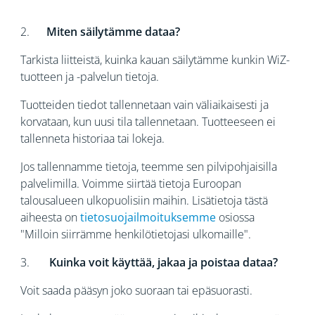
2.
Miten säilytämme dataa?
Tarkista liitteistä, kuinka kauan säilytämme kunkin WiZ-
tuotteen ja -palvelun tietoja.
Tuotteiden tiedot tallennetaan vain väliaikaisesti ja
korvataan, kun uusi tila tallennetaan. Tuotteeseen ei
tallenneta historiaa tai lokeja.
Jos tallennamme tietoja, teemme sen pilvipohjaisilla
palvelimilla. Voimme siirtää tietoja Euroopan
talousalueen ulkopuolisiin maihin. Lisätietoja tästä
aiheesta on
tietosuojailmoituksemme
osiossa
"Milloin siirrämme henkilötietojasi ulkomaille".
3.
Kuinka voit käyttää, jakaa ja poistaa dataa?
Voit saada pääsyn joko suoraan tai epäsuorasti.