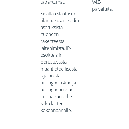
tapahtumat.
WiZ-
palveluita.
Sisältää staattisen
tilannekuvan kodin
asetuksista,
huoneen
rakenteesta,
laitenimistä, IP-
osoitteisiin
perustuvasta
maantieteellisestä
sijainnista
auringonlaskun ja
auringonnousun
ominaisuudelle
sekä laitteen
kokoonpanolle.