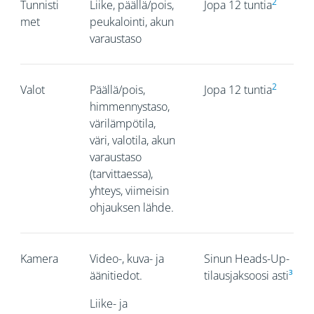
2
Tunnisti
Liike, päällä/pois,
Jopa 12 tuntia
met
peukalointi, akun
varaustaso
2
Valot
Päällä/pois,
Jopa 12 tuntia
himmennystaso,
värilämpötila,
väri, valotila, akun
varaustaso
(tarvittaessa),
yhteys, viimeisin
ohjauksen lähde.
Kamera
Video-, kuva- ja
Sinun Heads-Up-
äänitiedot.
tilausjaksoosi asti
³
Liike- ja