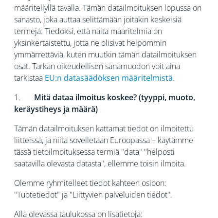
määritellyllä tavalla. Tämän datailmoituksen lopussa on
sanasto, joka auttaa selittämään joitakin keskeisiä
termejä. Tiedoksi, että näitä määritelmiä on
yksinkertaistettu, jotta ne olisivat helpommin
ymmärrettäviä, kuten muutkin tämän datailmoituksen
osat. Tarkan oikeudellisen sanamuodon voit aina
tarkistaa
EU:n datasäädöksen määritelmistä
.
1.
Mitä dataa ilmoitus koskee? (tyyppi, muoto,
keräystiheys ja määrä)
Tämän datailmoituksen kattamat tiedot on ilmoitettu
liitteissä, ja niitä sovelletaan Euroopassa – käytämme
tässä tietoilmoituksessa termiä "data" "helposti
saatavilla olevasta datasta", ellemme toisin ilmoita.
Olemme ryhmitelleet tiedot kahteen osioon:
"Tuotetiedot" ja "Liittyvien palveluiden tiedot".
Alla olevassa taulukossa on lisätietoja: