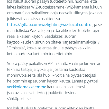
Jos haluat suoran pääsyn tuotetietoihin, huomaa, että
lähes kaikissa WiZ-tuotteissamme (WiZ-kameraa lukuun
ottamatta) on paikallinen ohjaussovellusliittymä, joka on
julkisesti saatavissa osoitteessa
https://gitlab.com/wizlighting/wiz-local-control
, ja se
mahdollistaa WiZ-valojen ja -tarvikkeiden tuotetietojen
reaaliaikaisen käytön. Saadaksesi suoran
käyttöoikeuden, sinun on oltava "Järjestelmänvalvoja" /
"Omistaja", koska se antaa sinulle pääsyn kaikkiin
kotitaloudessa luotuihin tuotetietoihin.
Suora pääsy paikallisen API:n kautta vaatii jonkin verran
teknisiä taitoja ja työkaluja. Jos tämä kuulostaa
monimutkaiselta, älä huoli – voit aina pyytää tietojasi
helpommin epäsuoran käytön kautta. Lähetä pyyntösi
verkkolomakkeemme
kautta, niin saat tietosi
(saatavilla olevat tiedot) joukkotiedostona
sähköpostitse.
Jos haluat jakaa tuotetietosi suoran yhteyden kautta