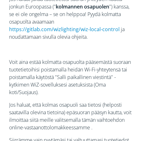
jonkun Euroopassa ("
kolmannen osapuolen
") kanssa,
se ei ole ongelma – se on helppoa! Pyydä kolmatta
osapuolta avaamaan
https://gitlab.com/wizlighting/wiz-local-control
ja
noudattamaan sivulla olevia ohjeita.
Voit aina estää kolmatta osapuolta pääsemästä suoraan
tuotetietoihisi poistamalla heidän Wi-Fi-yhteytensä tai
poistamalla käytöstä "Salli paikallinen viestintä" -
kytkimen WiZ-sovelluksesi asetuksista (Oma
koti/Suojaus).
Jos haluat, että kolmas osapuoli saa tietosi (helposti
saatavilla olevina tietoina) epäsuoran pääsyn kautta, voit
ilmoittaa siitä meille valitsemalla tämän vaihtoehdon
online-vastaanottolomakkeessamme
.
Siirrämme vain pyytämäsi tai valtuuttamasi tuotetiedot