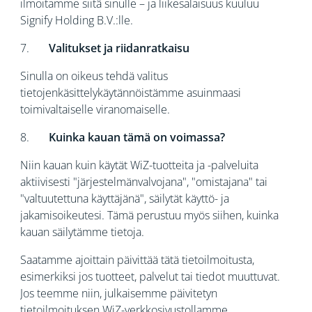
ilmoitamme siitä sinulle – ja liikesalaisuus kuuluu
Signify Holding B.V.:lle.
7.
Valitukset ja riidanratkaisu
Sinulla on oikeus tehdä valitus
tietojenkäsittelykäytännöistämme asuinmaasi
toimivaltaiselle viranomaiselle.
8.
Kuinka kauan tämä on voimassa?
Niin kauan kuin käytät WiZ-tuotteita ja -palveluita
aktiivisesti "järjestelmänvalvojana", "omistajana" tai
"valtuutettuna käyttäjänä", säilytät käyttö- ja
jakamisoikeutesi. Tämä perustuu myös siihen, kuinka
kauan säilytämme tietoja.
Saatamme ajoittain päivittää tätä tietoilmoitusta,
esimerkiksi jos tuotteet, palvelut tai tiedot muuttuvat.
Jos teemme niin, julkaisemme päivitetyn
tietoilmoituksen WiZ-verkkosivustollamme.