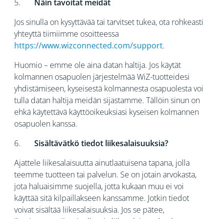
5.
Näin tavoitat meidät
Jos sinulla on kysyttävää tai tarvitset tukea, ota rohkeasti
yhteyttä tiimiimme osoitteessa
https://www.wizconnected.com/support
.
Huomio – emme ole aina datan haltija. Jos käytät
kolmannen osapuolen järjestelmää WiZ-tuotteidesi
yhdistämiseen, kyseisestä kolmannesta osapuolesta voi
tulla datan haltija meidän sijastamme. Tällöin sinun on
ehkä käytettävä käyttöoikeuksiasi kyseisen kolmannen
osapuolen kanssa.
6.
Sisältävätkö tiedot liikesalaisuuksia?
Ajattele liikesalaisuutta ainutlaatuisena tapana, jolla
teemme tuotteen tai palvelun. Se on jotain arvokasta,
jota haluaisimme suojella, jotta kukaan muu ei voi
käyttää sitä kilpaillakseen kanssamme. Jotkin tiedot
voivat sisältää liikesalaisuuksia. Jos se pätee,