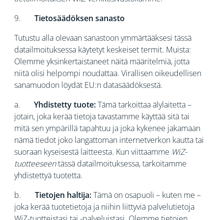
9.
Tietosäädöksen sanasto
Tutustu alla olevaan sanastoon ymmärtääksesi tässä
datailmoituksessa käytetyt keskeiset termit. Muista:
Olemme yksinkertaistaneet näitä määritelmiä, jotta
niitä olisi helpompi noudattaa. Virallisen oikeudellisen
sanamuodon löydät EU:n datasäädöksestä.
a.
Yhdistetty tuote:
Tämä tarkoittaa älylaitetta –
jotain, joka kerää tietoja tavastamme käyttää sitä tai
mitä sen ympärillä tapahtuu ja joka kykenee jakamaan
nämä tiedot joko langattoman internetverkon kautta tai
suoraan kyseisestä laitteesta. Kun viittaamme
WiZ-
tuotteeseen
tässä datailmoituksessa, tarkoitamme
yhdistettyä tuotetta.
b.
Tietojen haltija:
Tämä on osapuoli – kuten me –
joka kerää tuotetietoja ja niihin liittyviä palvelutietoja
WiZ-tuotteistasi tai -palveluistasi. Olemme tietojen