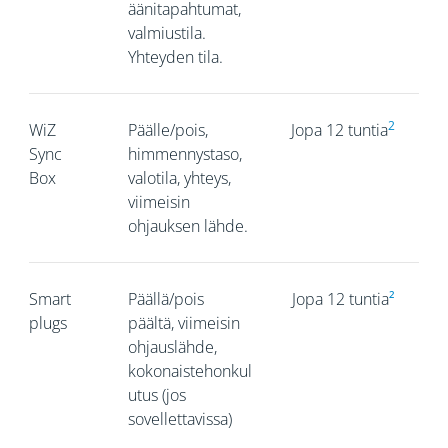
äänitapahtumat,
valmiustila.
Yhteyden tila.
2
WiZ
Päälle/pois,
Jopa 12 tuntia
Sync
himmennystaso,
Box
valotila, yhteys,
viimeisin
ohjauksen lähde.
Smart
Päällä/pois
Jopa 12 tuntia
²
plugs
päältä, viimeisin
ohjauslähde,
kokonaistehonkul
utus (jos
sovellettavissa)