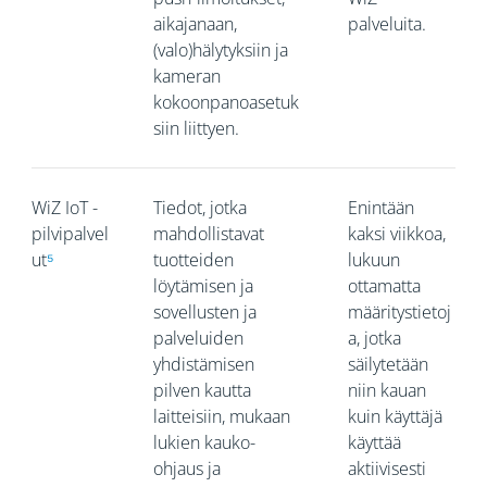
aikajanaan,
palveluita.
(valo)hälytyksiin ja
kameran
kokoonpanoasetuk
siin liittyen.
WiZ IoT -
Tiedot, jotka
Enintään
pilvipalvel
mahdollistavat
kaksi viikkoa,
ut
⁵
tuotteiden
lukuun
löytämisen ja
ottamatta
sovellusten ja
määritystietoj
palveluiden
a, jotka
yhdistämisen
säilytetään
pilven kautta
niin kauan
laitteisiin, mukaan
kuin käyttäjä
lukien kauko-
käyttää
ohjaus ja
aktiivisesti