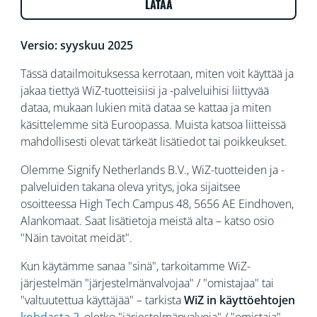
LATAA
Versio: syyskuu 2025
Tässä datailmoituksessa kerrotaan, miten voit käyttää ja
jakaa tiettyä WiZ-tuotteisiisi ja -palveluihisi liittyvää
dataa, mukaan lukien mitä dataa se kattaa ja miten
käsittelemme sitä Euroopassa. Muista katsoa liitteissä
mahdollisesti olevat tärkeät lisätiedot tai poikkeukset.
Olemme Signify Netherlands B.V., WiZ-tuotteiden ja -
palveluiden takana oleva yritys, joka sijaitsee
osoitteessa High Tech Campus 48, 5656 AE Eindhoven,
Alankomaat. Saat lisätietoja meistä alta – katso osio
"Näin tavoitat meidät".
Kun käytämme sanaa "sinä", tarkoitamme WiZ-
järjestelmän "järjestelmänvalvojaa" / "omistajaa" tai
"valtuutettua käyttäjää" – tarkista
WiZ in käyttöehtojen