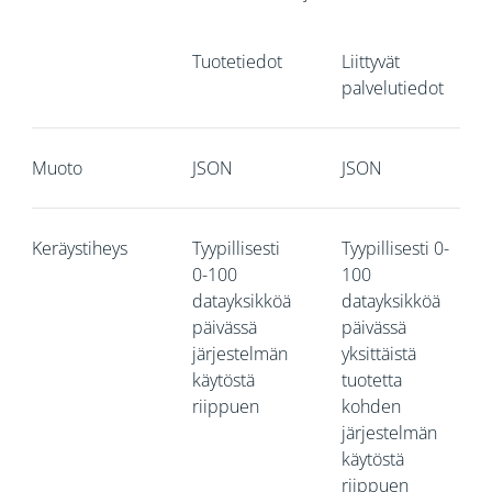
Tuotetiedot
Liittyvät
palvelutiedot
Muoto
JSON
JSON
Keräystiheys
Tyypillisesti
Tyypillisesti 0-
0-100
100
datayksikköä
datayksikköä
päivässä
päivässä
järjestelmän
yksittäistä
käytöstä
tuotetta
riippuen
kohden
järjestelmän
käytöstä
riippuen