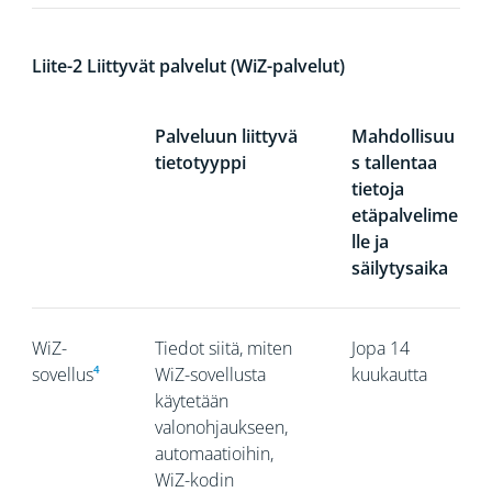
Liite-2 Liittyvät palvelut (WiZ-palvelut)
Palveluun liittyvä
Mahdollisuu
tietotyyppi
s tallentaa
tietoja
etäpalvelime
lle ja
säilytysaika
WiZ-
Tiedot siitä, miten
Jopa 14
sovellus
⁴
WiZ-sovellusta
kuukautta
käytetään
valonohjaukseen,
automaatioihin,
WiZ-kodin