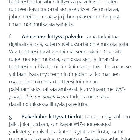
tuotteestasi tai siihen liittyvistä palveluista – kuten
tuotteen käyttötapa tai sen asetukset. Se on dataa,
johon meillä on pääsy ja johon pääsemme helposti
ilman monimutkaisia vaiheita.
f.
Aiheeseen liittyvä palvelu:
Tämä tarkoittaa
digitaalisia osia, kuten sovelluksia tai ohjelmistoja, joita
WiZ-tuotteesi tarvitsee toimiakseen oikein. Osa siitä
tulee tuotteen mukana, kun ostat sen, ja ilman sitä
tuotteesi ei ehkä toimi niin kuin sen pitäisi. Toisinaan se
voidaan lisätä myöhemmin (meidän tai kolmannen
osapuolen toimesta) tuotteesi toiminnan
päivittämiseksi tai säätämiseksi. Kun viittaamme
WiZ-
palveluihin tai -sovelluksiin,
tarkoitamme tässä
datailmoituksessa liittyviä palveluita.
g.
Palveluihin liittyvät tiedot
: Tämä on digitaalinen
jälki, joka luodaan, kun käytät WiZ-tuotteeseesi
yhdistettyjä palveluita, kuten käytät sovellusta, asetat
rutiineja tai aktivoit automaatioita. Se sisältää asiat, joita