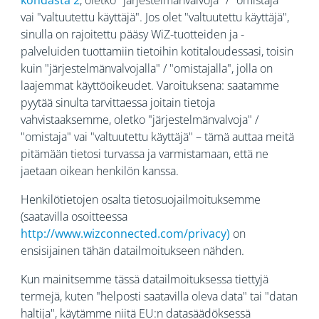
kohdasta 2
, oletko "järjestelmänvalvoja" / "omistaja"
vai "valtuutettu käyttäjä". Jos olet "valtuutettu käyttäjä",
sinulla on rajoitettu pääsy WiZ-tuotteiden ja -
palveluiden tuottamiin tietoihin kotitaloudessasi, toisin
kuin "järjestelmänvalvojalla" / "omistajalla", jolla on
laajemmat käyttöoikeudet. Varoituksena: saatamme
pyytää sinulta tarvittaessa joitain tietoja
vahvistaaksemme, oletko "järjestelmänvalvoja" /
"omistaja" vai "valtuutettu käyttäjä" – tämä auttaa meitä
pitämään tietosi turvassa ja varmistamaan, että ne
jaetaan oikean henkilön kanssa.
Henkilötietojen osalta tietosuojailmoituksemme
(saatavilla osoitteessa
http://www.wizconnected.com/privacy
)
on
ensisijainen tähän datailmoitukseen nähden.
Kun mainitsemme tässä datailmoituksessa tiettyjä
termejä, kuten "helposti saatavilla oleva data" tai "datan
haltija", käytämme niitä EU:n datasäädöksessä