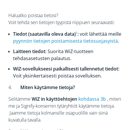
Haluatko poistaa tietosi?
Voit tehdä sen tietojen tyypistä riippuen seuraavasti:
Tiedot (saatavilla oleva data)
¹
:
voit lähettää meille
pyynnön tietojen poistamisesta tietosuojasyistä
.
Laitteen tiedot:
Suorita WiZ-tuotteen
tehdasasetusten palautus.
WiZ-sovellukseesi paikallisesti tallennetut tiedot:
Voit yksinkertaisesti poistaa sovelluksen.
4.
Miten käytämme tietoja?
Selitämme
WiZ in käyttöehtojen
kohdassa 3b
, miten
me ja Signify-konsernin tytäryhtiöt käytämme tietoja.
Jaamme tietoja kolmansille osapuolille vain siinä
kuvatulla tavalla.