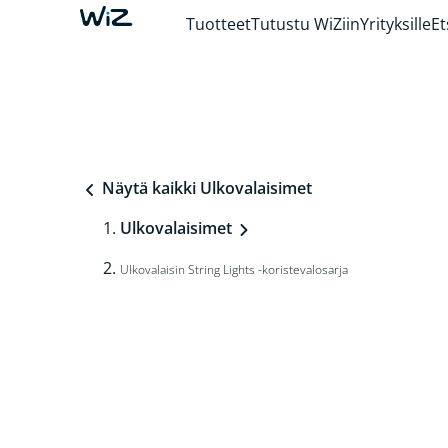
Tuotteet
Tutustu WiZiin
Yrityksille
Et
Näytä kaikki Ulkovalaisimet
Ulkovalaisimet
Ulkovalaisin String Lights -koristevalosarja