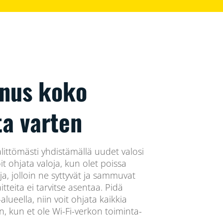
nnus koko
ta varten
älittömästi yhdistämällä uudet valosi
it ohjata valoja, kun olet poissa
ja, jolloin ne syttyvät ja sammuvat
itteita ei tarvitse asentaa. Pidä
lueella, niin voit ohjata kaikkia
in, kun et ole Wi-Fi-verkon toiminta-