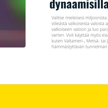
dynaamisilla 
Valitse mieleisesi miljoonista 
viileästä valkoisesta valos
valkoiseen valoon ja luo par
varten. Voit käyttää myös esi
kuten Valtameri-, Metsä- tai Ju
hämmästyttävän tunnelman ja