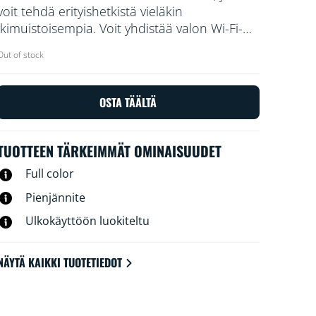
voit tehdä erityishetkistä vieläkin
ikimuistoisempia. Voit yhdistää valon Wi-Fi-
verkkoon ja ohjata sitä WiZ-sovelluksella tai
Out of stock
puhekomennoilla.
OSTA TÄÄLTÄ
TUOTTEEN TÄRKEIMMÄT OMINAISUUDET
Full color
Pienjännite
Ulkokäyttöön luokiteltu
NÄYTÄ KAIKKI TUOTETIEDOT