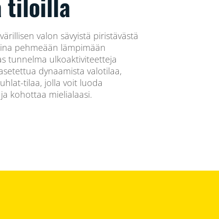
tiloilla
värillisen valon sävyistä piristävästä
ta aina pehmeään lämpimään
as tunnelma ulkoaktiviteetteja
asetettua dynaamista valotilaa,
hlat-tilaa, jolla voit luoda
 kohottaa mielialaasi.