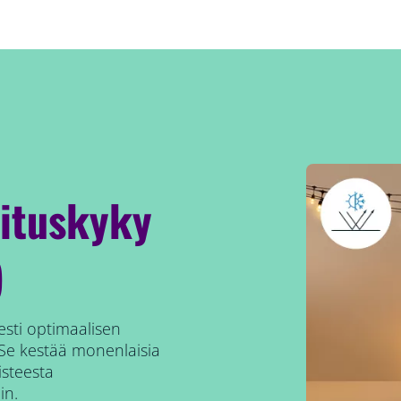
rituskyky
)
esti optimaalisen
. Se kestää monenlaisia
isteesta
in.