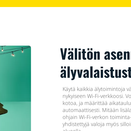
Välitön ase
älyvalaistus
Käytä kaikkia älytoimintoja v
nykyiseen Wi-Fi-verkkoosi. Vo
kotoa, ja määrittää aikataulu
automaattisesti. Mitään lisäla
ohjain Wi-Fi-verkon toiminta-a
yhdistettyjä valoja myös sillo