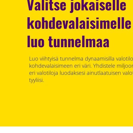
Valitse jokaiselle
kohdevalaisimelle 
luo tunnelmaa
Luo viihtyisä tunnelma dynaamisilla valotiloi
kohdevalaisimeen eri väri. Yhdistele miljoon
eri valotiloja luodaksesi ainutlaatuisen val
tyyliisi.