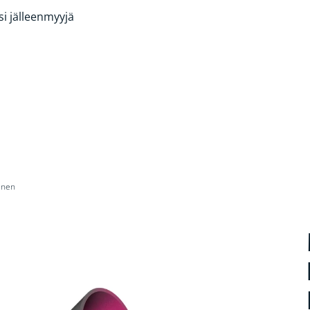
si jälleenmyyjä
inen