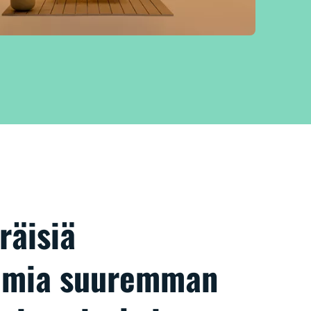
räisiä
simia suuremman