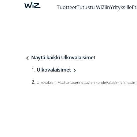
Tuotteet
Tutustu WiZiin
Yrityksille
Et
Näytä kaikki Ulkovalaisimet
Ulkovalaisimet
Ulkovalaisin Maahan asennettavien kohdevalaisimien lisääm