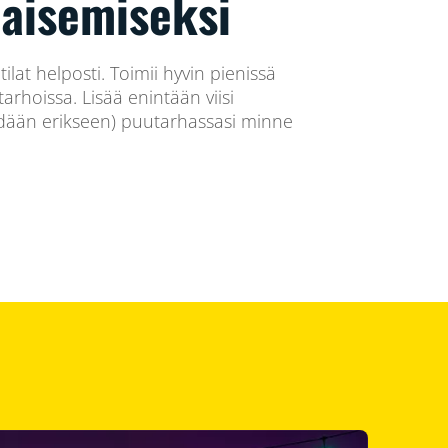
laisemiseksi
ilat helposti. Toimii hyvin pienissä
arhoissa. Lisää enintään viisi
ydään erikseen) puutarhassasi minne