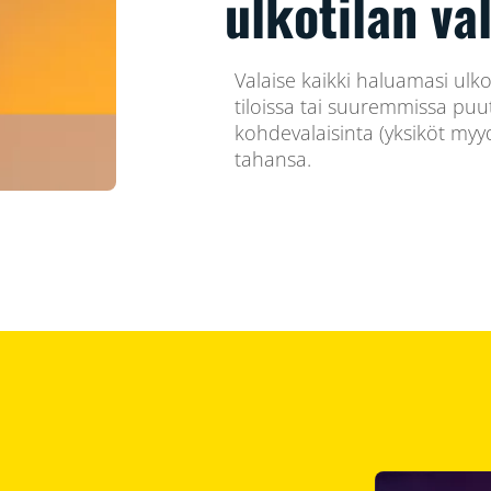
ulkotilan va
Valaise kaikki haluamasi ulkot
tiloissa tai suuremmissa puut
kohdevalaisinta (yksiköt my
tahansa.