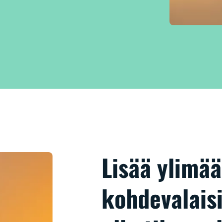
Lisää ylimää
kohdevalai