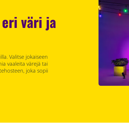
eri väri ja
lla. Valitse jokaiseen
ia vaaleita värejä tai
otehosteen, joka sopii