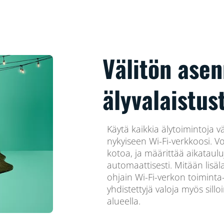
Välitön ase
älyvalaistus
Käytä kaikkia älytoimintoja v
nykyiseen Wi-Fi-verkkoosi. Vo
kotoa, ja määrittää aikataulu
automaattisesti. Mitään lisäla
ohjain Wi-Fi-verkon toiminta-a
yhdistettyjä valoja myös sillo
alueella.