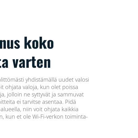
nnus koko
ta varten
älittömästi yhdistämällä uudet valosi
it ohjata valoja, kun olet poissa
ja, jolloin ne syttyvät ja sammuvat
itteita ei tarvitse asentaa. Pidä
lueella, niin voit ohjata kaikkia
in, kun et ole Wi-Fi-verkon toiminta-