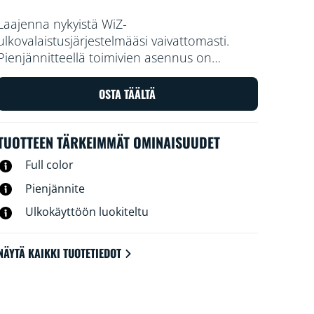
Laajenna nykyistä WiZ-
ulkovalaistusjärjestelmääsi vaivattomasti.
Pienjännitteellä toimivien asennus on
helppoa ja turvallista. Järjestele ne
haluamallasi tavalla ilman johdotusta. Ohjaa
OSTA TÄÄLTÄ
valaisimia puhekomennoilla tai WiZ-
sovelluksella.
TUOTTEEN TÄRKEIMMÄT OMINAISUUDET
Full color
Pienjännite
Ulkokäyttöön luokiteltu
NÄYTÄ KAIKKI TUOTETIEDOT