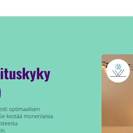
rituskyky
)
esti optimaalisen
. Se kestää monenlaisia
isteesta
in.