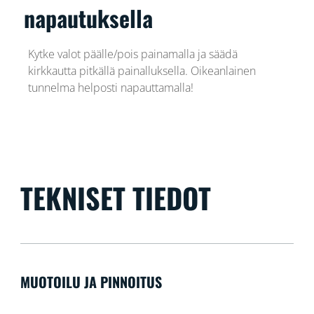
napautuksella
Kytke valot päälle/pois painamalla ja säädä
kirkkautta pitkällä painalluksella. Oikeanlainen
tunnelma helposti napauttamalla!
TEKNISET TIEDOT
MUOTOILU JA PINNOITUS