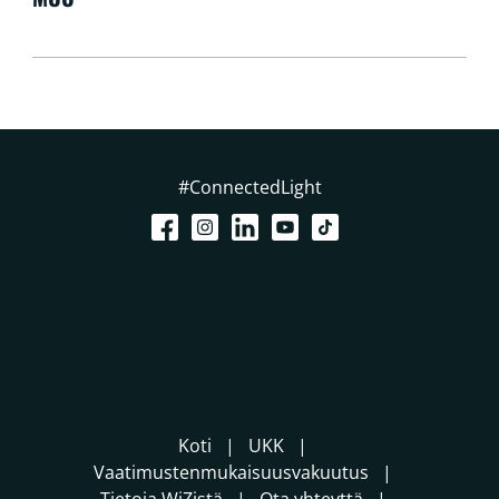
#ConnectedLight
Koti
UKK
Vaatimustenmukaisuusvakuutus