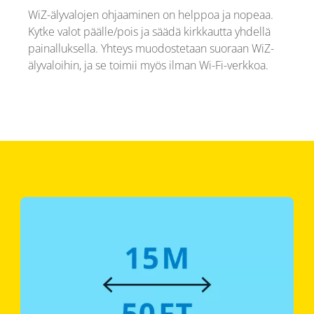
WiZ-älyvalojen ohjaaminen on helppoa ja nopeaa.
Kytke valot päälle/pois ja säädä kirkkautta yhdellä
painalluksella. Yhteys muodostetaan suoraan WiZ-
älyvaloihin, ja se toimii myös ilman Wi-Fi-verkkoa.