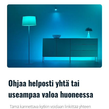
Ohjaa helposti yhtä tai
useampaa valoa huoneessa
Tämä kannettava kytkin voidaan linkittää yhteen