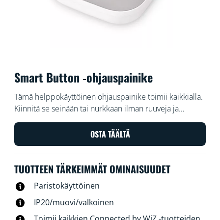
Smart Button ‑ohjauspainike
Tämä helppokäyttöinen ohjauspainike toimii kaikkialla.
Kiinnitä se seinään tai nurkkaan ilman ruuveja ja
painike pysyy paikallaan metallipinnan ja kytkimen
sisällä olevan magneetin ansiosta. Kuljeta sitä mukanasi
OSTA TÄÄLTÄ
kotonasi ja ohjaa valojasi nopeasti.
TUOTTEEN TÄRKEIMMÄT OMINAISUUDET
Paristokäyttöinen
IP20/muovi/valkoinen
Toimii kaikkien Connected by WiZ -tuotteiden