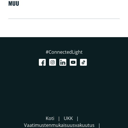
MUU
#ConnectedLight
Koti
UKK
Vaatimustenmukaisuusvakuutus