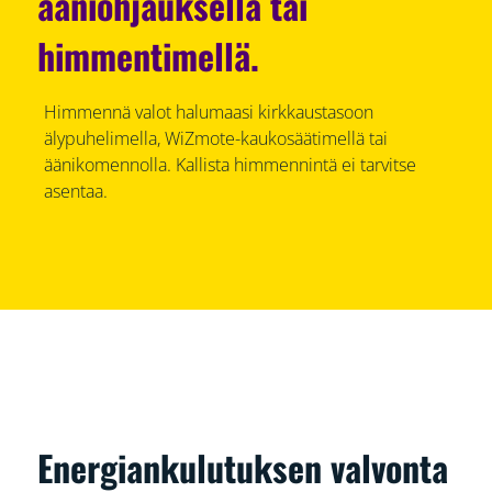
ääniohjauksella tai
himmentimellä.
Himmennä valot halumaasi kirkkaustasoon
älypuhelimella, WiZmote-kaukosäätimellä tai
äänikomennolla. Kallista himmennintä ei tarvitse
asentaa.
Energiankulutuksen valvonta