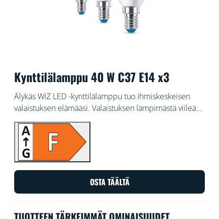
Kynttilälamppu 40 W C37 E14 x3
Älykäs WiZ LED -kynttilälamppu tuo ihmiskeskeisen
valaistuksen elämääsi. Valaistuksen lämpimästä viileään
valkoiseen vaihtelevat sävyt auttavat sinua keskittymään
tai rentoutumaan. Voit ajastaa valot syttymään ja
sammumaan päivittäisten tai viikoittaisten rutiiniesi
mukaan, ohjata valaistusta älypuhelimella tai äänellä ja
säätää valaistusta etänä myös poissa ollessasi. WiZ-valot
voi yhdistää nykyiseen Wi-Fi-verkkoosi ilman
OSTA TÄÄLTÄ
lisälaitteita.
TUOTTEEN TÄRKEIMMÄT OMINAISUUDET