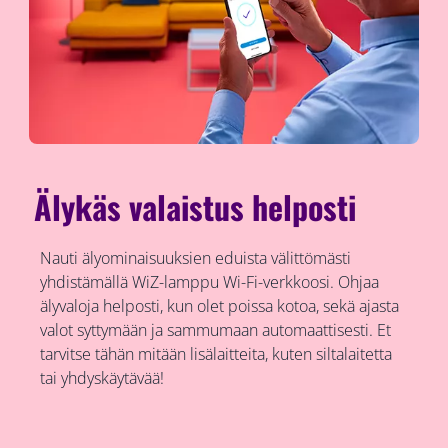
Älykäs valaistus helposti
Nauti älyominaisuuksien eduista välittömästi
yhdistämällä WiZ-lamppu Wi-Fi-verkkoosi. Ohjaa
älyvaloja helposti, kun olet poissa kotoa, sekä ajasta
valot syttymään ja sammumaan automaattisesti. Et
tarvitse tähän mitään lisälaitteita, kuten siltalaitetta
tai yhdyskäytävää!