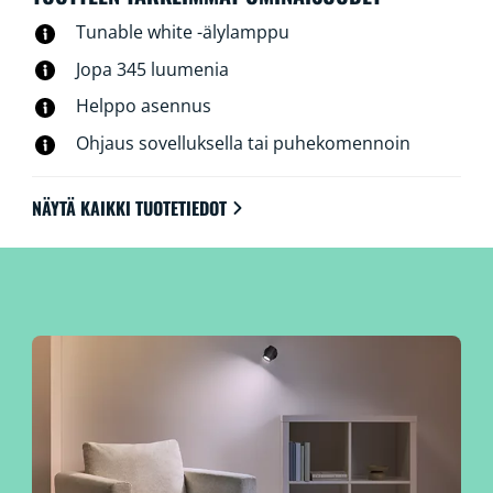
niin kotona kuin kodin ulkopuolella. WiZ GU10 -
Tunable white -älylamppu
kohdelamput voidaan yhdistää olemassa olevaan Wi-Fi-
verkkoon. Lisälaitteita tai erillistä asennusta ei tarvita.
Jopa 345 luumenia
Helppo asennus
Ohjaus sovelluksella tai puhekomennoin
NÄYTÄ KAIKKI TUOTETIEDOT