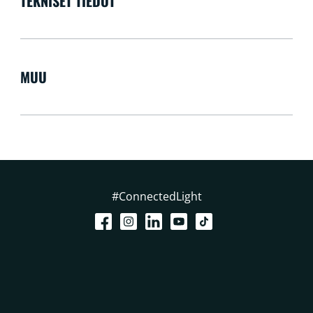
TEKNISET TIEDOT
MUU
#ConnectedLight