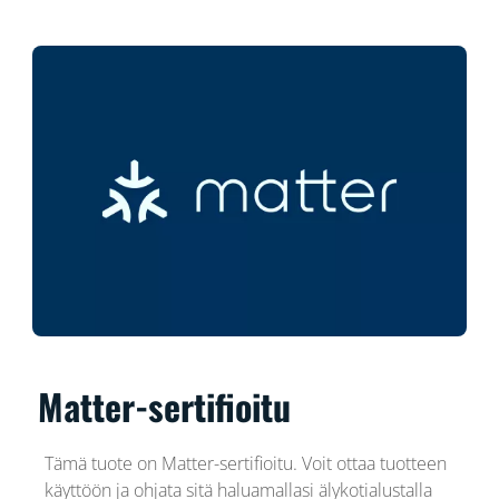
Matter-sertifioitu
Tämä tuote on Matter-sertifioitu. Voit ottaa tuotteen
käyttöön ja ohjata sitä haluamallasi älykotialustalla