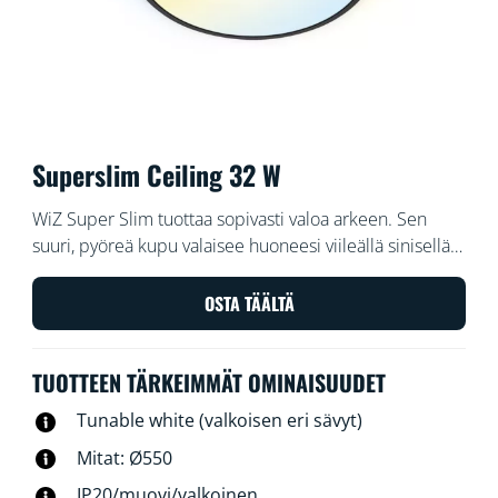
Superslim Ceiling 32 W
WiZ Super Slim tuottaa sopivasti valoa arkeen. Sen
suuri, pyöreä kupu valaisee huoneesi viileällä sinisellä
valolla, joka lisää vireyttä ja keskittymiskykyä, ja
himmennee lämpimän sävyiseksi, mikä auttaa sinua
OSTA TÄÄLTÄ
rentoutumaan.
TUOTTEEN TÄRKEIMMÄT OMINAISUUDET
Tunable white (valkoisen eri sävyt)
Mitat: Ø550
IP20/muovi/valkoinen