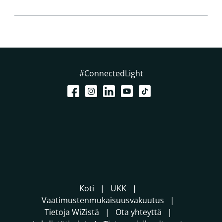
#ConnectedLight
Koti
UKK
Vaatimustenmukaisuusvakuutus
Tietoja WiZistä
Ota yhteyttä