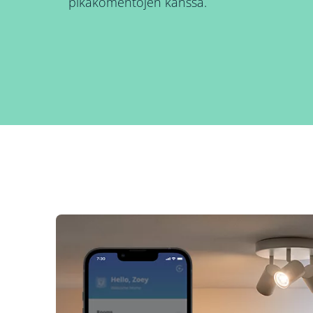
pikakomentojen kanssa.