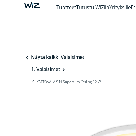
Tuotteet
Tutustu WiZiin
Yrityksille
Et
Näytä kaikki Valaisimet
Valaisimet
KATTOVALAISIN Superslim Ceiling 32 W