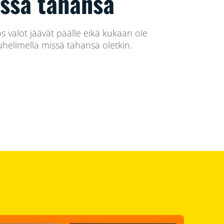
issä tahansa
os valot jäävät päälle eikä kukaan ole
helimella missä tahansa oletkin.