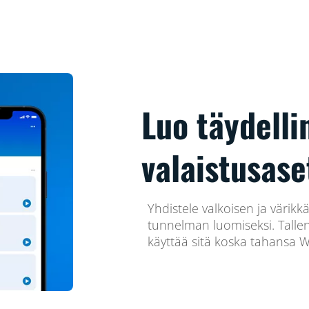
Luo täydelli
valaistusase
Yhdistele valkoisen ja värik
tunnelman luomiseksi. Tallenn
käyttää sitä koska tahansa Wi