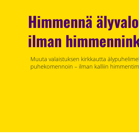
Himmennä älyvalo
ilman himmennink
Muuta valaistuksen kirkkautta älypuhelimell
puhekomennoin – ilman kalliin himmentim