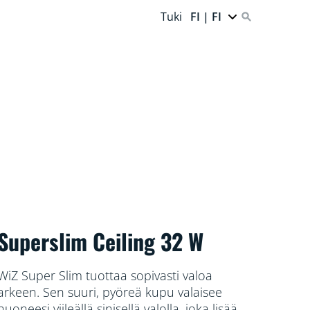
Tuki
FI | FI
Superslim Ceiling 32 W
WiZ Super Slim tuottaa sopivasti valoa
arkeen. Sen suuri, pyöreä kupu valaisee
huoneesi viileällä sinisellä valolla, joka lisää