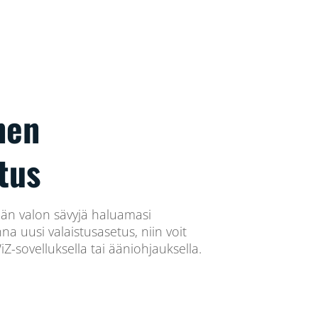
nen
tus
kään valon sävyjä haluamasi
a uusi valaistusasetus, niin voit
Z-sovelluksella tai ääniohjauksella.