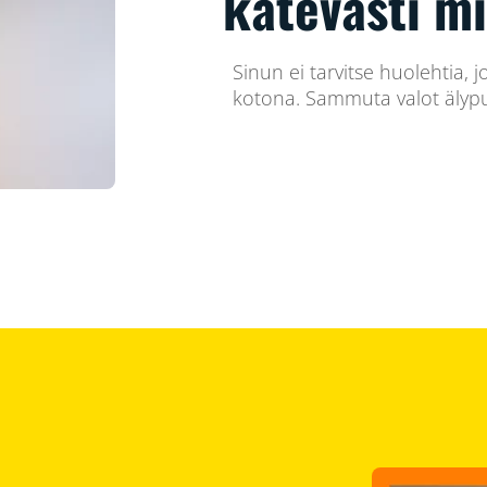
kätevästi m
Sinun ei tarvitse huolehtia, j
kotona. Sammuta valot älypu