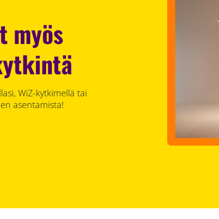
t myös
ytkintä
asi, WiZ-kytkimellä tai
en asentamista!