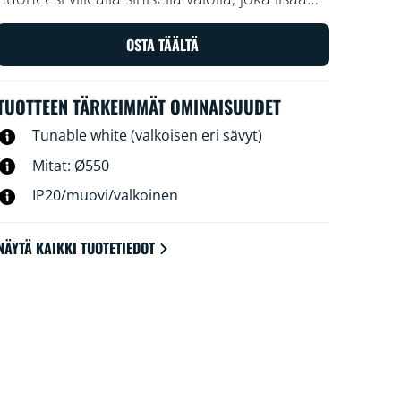
vireyttä ja keskittymiskykyä, ja himmennee
lämpimän sävyiseksi, mikä auttaa sinua
OSTA TÄÄLTÄ
rentoutumaan.
TUOTTEEN TÄRKEIMMÄT OMINAISUUDET
Tunable white (valkoisen eri sävyt)
Mitat: Ø550
IP20/muovi/valkoinen
NÄYTÄ KAIKKI TUOTETIEDOT