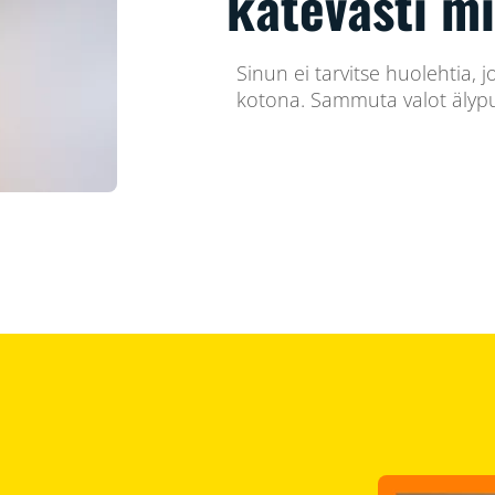
kätevästi m
Sinun ei tarvitse huolehtia, j
kotona. Sammuta valot älypu