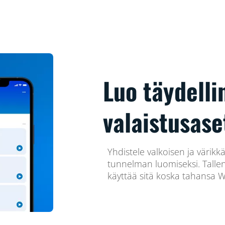
Luo täydelli
valaistusase
Yhdistele valkoisen ja värik
tunnelman luomiseksi. Tallenn
käyttää sitä koska tahansa Wi