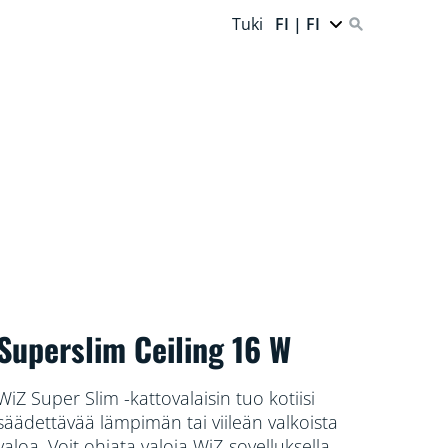
Tuki
FI | FI
Superslim Ceiling 16 W
WiZ Super Slim -kattovalaisin tuo kotiisi
säädettävää lämpimän tai viileän valkoista
valoa. Voit ohjata valoja WiZ-sovelluksella,