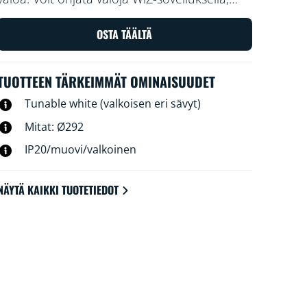
himmentää ja kirkastaa valoja
äänikomennoilla sekä käyttää esiasetettuja
OSTA TÄÄLTÄ
valotiloja Wi-Fi-kokoonpanoissa.
TUOTTEEN TÄRKEIMMÄT OMINAISUUDET
Tunable white (valkoisen eri sävyt)
Mitat: Ø292
IP20/muovi/valkoinen
NÄYTÄ KAIKKI TUOTETIEDOT