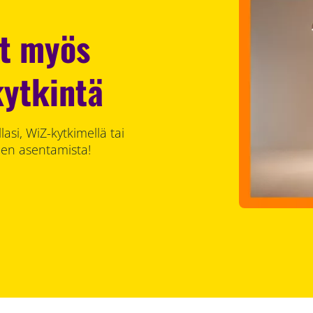
t myös
ytkintä
asi, WiZ-kytkimellä tai
en asentamista!