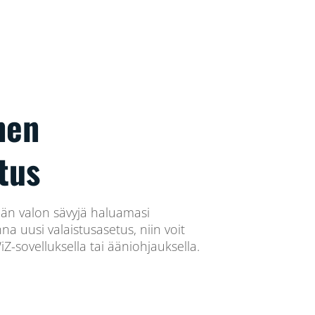
nen
tus
kään valon sävyjä haluamasi
a uusi valaistusasetus, niin voit
Z-sovelluksella tai ääniohjauksella.