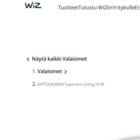
Tuotteet
Tutustu WiZiin
Yrityksille
Et
Näytä kaikki Valaisimet
Valaisimet
KATTOVALAISIN Superslim Ceiling 16 W