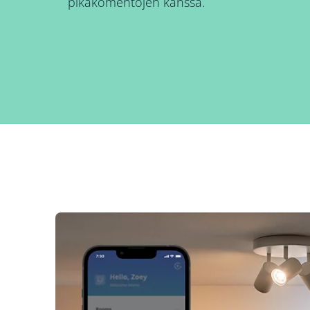
pikakomentojen kanssa.