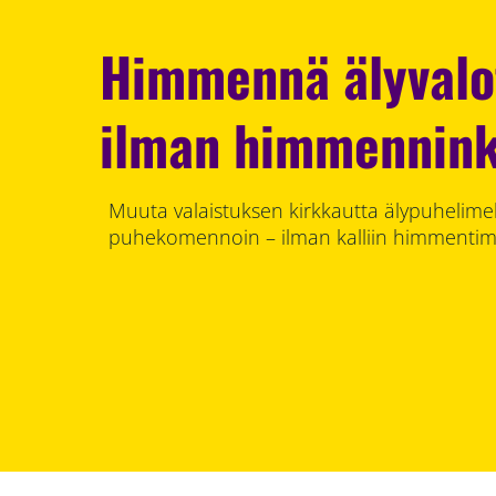
Himmennä älyvalo
ilman himmennink
Muuta valaistuksen kirkkautta älypuhelimell
puhekomennoin – ilman kalliin himmentim