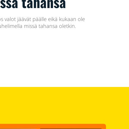
issä tahansa
os valot jäävät päälle eikä kukaan ole
helimella missä tahansa oletkin.