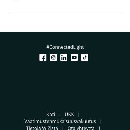
#ConnectedLight
Koti
UKK
Vaatimustenmukaisuusvakuutus
Tietoja WiZistä
Ota yhteyttä