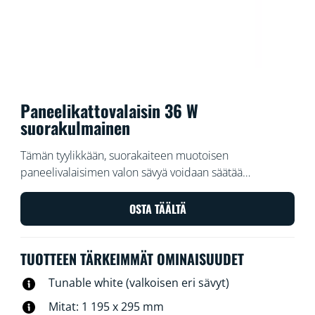
Paneelikattovalaisin 36 W
suorakulmainen
Tämän tyylikkään, suorakaiteen muotoisen
paneelivalaisimen valon sävyä voidaan säätää
lämpimän ja viileän sävyiseksi. Helppo asentaa,
himmennettävä ja sulautuu hyvin myös moderniin
OSTA TÄÄLTÄ
sisustukseen.
TUOTTEEN TÄRKEIMMÄT OMINAISUUDET
Tunable white (valkoisen eri sävyt)
Mitat: 1 195 x 295 mm