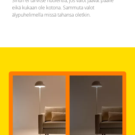
Sinun ei tarvitse huolehtia, jos valot jäävät päälle
eikä kukaan ole kotona. Sammuta valot
älypuhelimella missä tahansa oletkin.