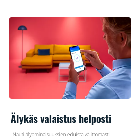
Älykäs valaistus helposti
Nauti älyominaisuuksien eduista välittömästi