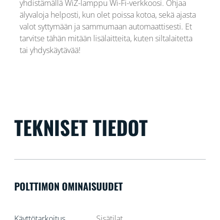
yhdistämällä WiZ-lamppu Wi-Fi-verkkoosi. Ohjaa
älyvaloja helposti, kun olet poissa kotoa, sekä ajasta
valot syttymään ja sammumaan automaattisesti. Et
tarvitse tähän mitään lisälaitteita, kuten siltalaitetta
tai yhdyskäytävää!
TEKNISET TIEDOT
POLTTIMON OMINAISUUDET
Käyttötarkoitus
Sisätilat