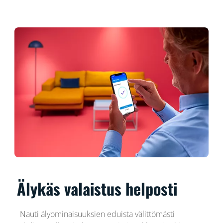
Älykäs valaistus helposti
Nauti älyominaisuuksien eduista välittömästi