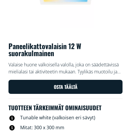
Paneelikattovalaisin 12 W
suorakulmainen
Valaise huone valkoisella valolla, joka on säädettävissä
mielialasi tai aktiviteetin mukaan. Tyylikäs muotoilu ja
helppo asennus tekevät siitä mukavan ja saumattoman
osan tilaasi.
OSTA TÄÄLTÄ
TUOTTEEN TÄRKEIMMÄT OMINAISUUDET
Tunable white (valkoisen eri sävyt)
Mitat: 300 x 300 mm