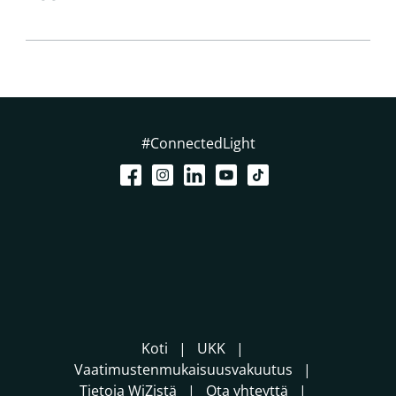
#ConnectedLight
Koti
UKK
Vaatimustenmukaisuusvakuutus
Tietoja WiZistä
Ota yhteyttä