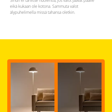
Sinun ei tarvitse huolehtia, jos valot jäävät päälle
eikä kukaan ole kotona. Sammuta valot
älypuhelimella missä tahansa oletkin.