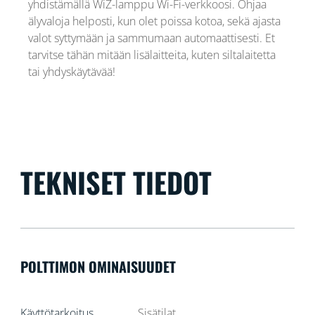
yhdistämällä WiZ-lamppu Wi-Fi-verkkoosi. Ohjaa
älyvaloja helposti, kun olet poissa kotoa, sekä ajasta
valot syttymään ja sammumaan automaattisesti. Et
tarvitse tähän mitään lisälaitteita, kuten siltalaitetta
tai yhdyskäytävää!
TEKNISET TIEDOT
POLTTIMON OMINAISUUDET
Käyttötarkoitus
Sisätilat