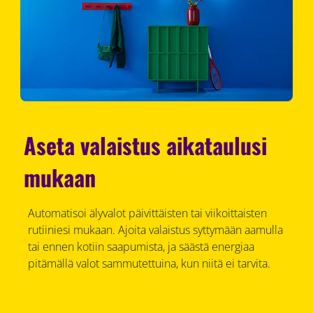
Aseta valaistus aikataulusi
mukaan
Automatisoi älyvalot päivittäisten tai viikoittaisten
rutiiniesi mukaan. Ajoita valaistus syttymään aamulla
tai ennen kotiin saapumista, ja säästä energiaa
pitämällä valot sammutettuina, kun niitä ei tarvita.