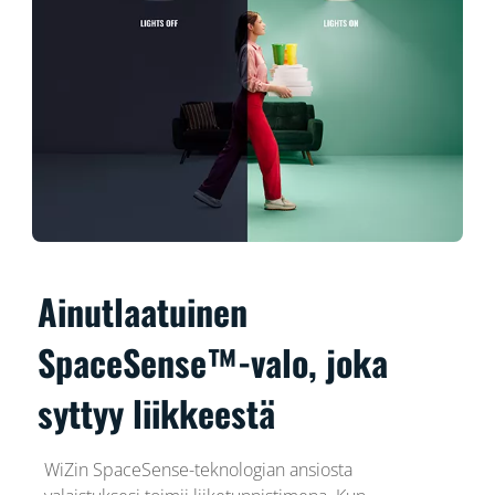
Ainutlaatuinen
SpaceSense™-valo, joka
syttyy liikkeestä
WiZin SpaceSense-teknologian ansiosta