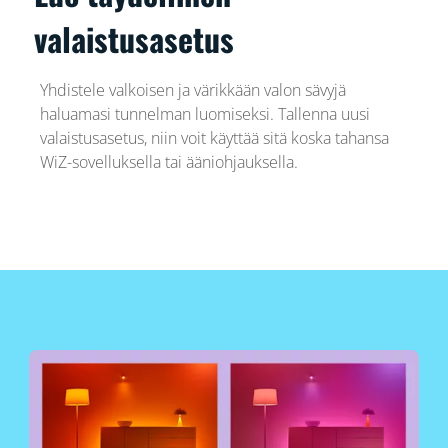
valaistusasetus
Yhdistele valkoisen ja värikkään valon sävyjä
haluamasi tunnelman luomiseksi. Tallenna uusi
valaistusasetus, niin voit käyttää sitä koska tahansa
WiZ-sovelluksella tai ääniohjauksella.