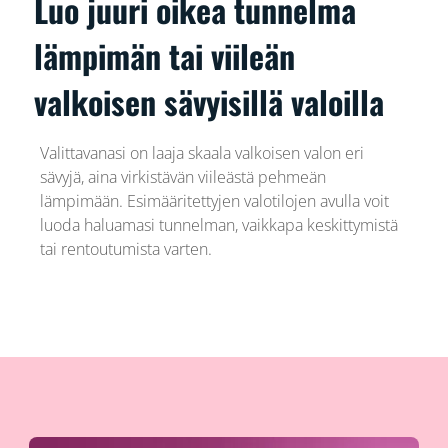
Luo juuri oikea tunnelma
lämpimän tai viileän
valkoisen sävyisillä valoilla
Valittavanasi on laaja skaala valkoisen valon eri
sävyjä, aina virkistävän viileästä pehmeän
lämpimään. Esimääritettyjen valotilojen avulla voit
luoda haluamasi tunnelman, vaikkapa keskittymistä
tai rentoutumista varten.