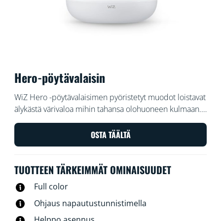
Hero-pöytävalaisin
WiZ Hero -pöytävalaisimen pyöristetyt muodot loistavat
älykästä värivaloa mihin tahansa olohuoneen kulmaan.
Säädä valon kirkkautta WiZ-sovelluksessa tai
puhekomennoilla tai käytä esiasetettuja
OSTA TÄÄLTÄ
valaistusasetuksia Wi-Fi-kokoonpanoissa.
TUOTTEEN TÄRKEIMMÄT OMINAISUUDET
Full color
Ohjaus napautustunnistimella
Helppo asennus