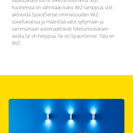
valaistuksesi toimii liiketunnistimena. Kun
huoneessa on vähintään kaksi WiZ-lamppua, voit
aktivoida SpaceSense-ominaisuuden WiZ-
sovelluksessa ja määrittää valot syttymään ja
sammumaan automaattisesti liiketunnistuksen
avulla.Se on helppoa. Se on SpaceSense. Tätä on
WiZ.