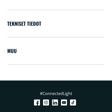
TEKNISET TIEDOT
MUU
#ConnectedLight