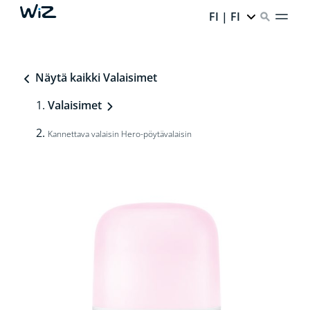
FI | FI
Näytä kaikki Valaisimet
Valaisimet
Kannettava valaisin Hero-pöytävalaisin