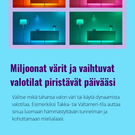
Miljoonat värit ja vaihtuvat
valotilat piristävät päivääsi
Valitse mikä tahansa valon väri tai käytä dynaamista
valotilaa. Esimerkiksi Takka- tai Valtameri-tila auttaa
sinua luomaan hämmästyttävän tunnelman ja
kohottamaan mielialaasi.