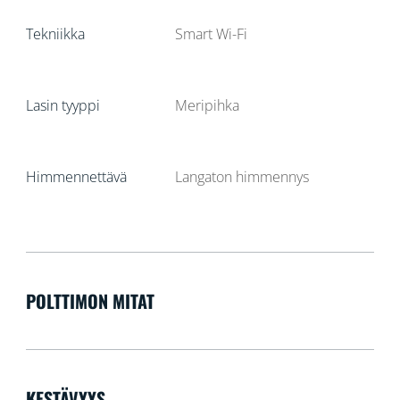
Tekniikka
Smart Wi-Fi
Lasin tyyppi
Meripihka
Himmennettävä
Langaton himmennys
POLTTIMON MITAT
KESTÄVYYS