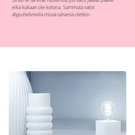
Sinun ei tarvitse huolehtia, jos valot jäävät päälle
eikä kukaan ole kotona. Sammuta valot
älypuhelimella missä tahansa oletkin.