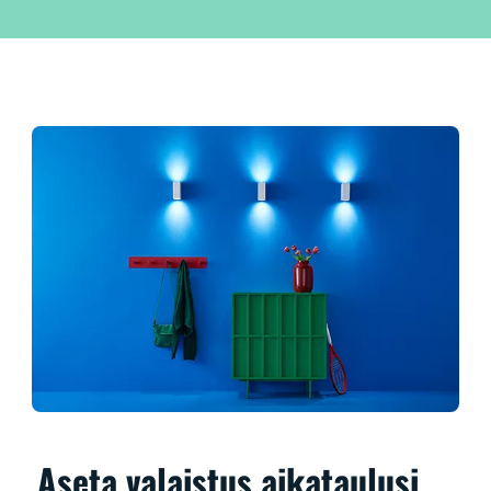
Aseta valaistus aikataulusi