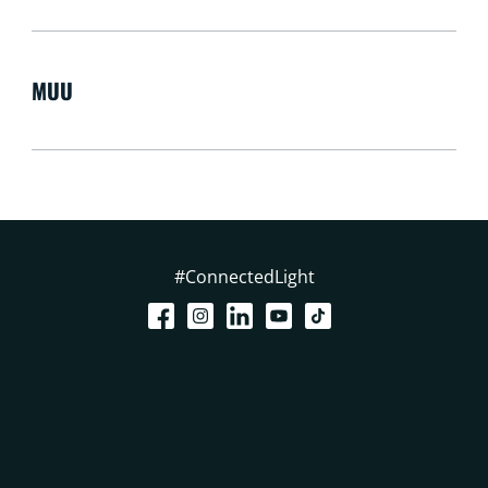
MUU
#ConnectedLight