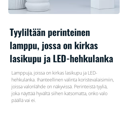
Tyyliltään perinteinen
lamppu, jossa on kirkas
lasikupu ja LED-hehkulanka
Lamppuja, joissa on kirkas lasikupu ja LED-
hehkulanka. Ihanteellinen valinta koristevalaisimiin,
joissa valonlähde on näkyvissä. Perinteistä tyyliä,
joka näyttää hyvältä siihen katsomatta, onko valo
päällä vai ei.