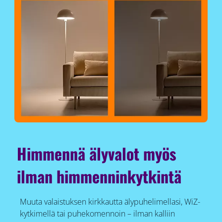
Himmennä älyvalot myös
ilman himmenninkytkintä
Muuta valaistuksen kirkkautta älypuhelimellasi, WiZ-
kytkimellä tai puhekomennoin – ilman kalliin