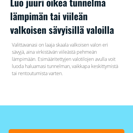
Luo juuri oikea tunnelma
lämpimän tai viileän
valkoisen sävyisillä valoilla
Valittavanasi on laaja skaala valkoisen valon eri
sävyjä, aina virkistävän viileästä pehmeän
lämpimään. Esimääritettyjen valotilojen avulla voit
luoda haluamasi tunnelman, vaikkapa keskittymistä
tai rentoutumista varten.