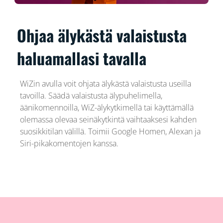
Ohjaa älykästä valaistusta
haluamallasi tavalla
WiZin avulla voit ohjata älykästä valaistusta useilla
tavoilla. Säädä valaistusta älypuhelimella,
äänikomennoilla, WiZ-älykytkimellä tai käyttämällä
olemassa olevaa seinäkytkintä vaihtaaksesi kahden
suosikkitilan välillä. Toimii Google Homen, Alexan ja
Siri-pikakomentojen kanssa.