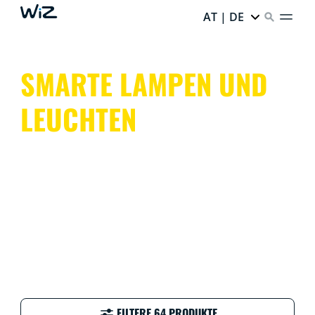
AT | DE
SMARTE LAMPEN UND
LEUCHTEN
Verschönere Dein Zuhause mit den smarten Lampen
und Leuchten von WiZ. Erlebe intensive Farben, die Du
ganz nach Lust und Laune einstellen und
personalisieren kannst.
FILTERE 64 PRODUKTE