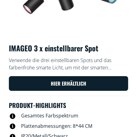
IMAGEO 3 x einstellbarer Spot
Verwende die drei einstellbaren Spots und das
farbenfrohe smarte Licht, um mit der smarten
Spotleuchte WiZ Imageo in Schwarz in jedem Raum
ein unverwechselbares Ambiente zu schaffen. In
HIER ERHÄLTLICH
Verbindung mit dem vorhandenen WLAN kann sie
über die WiZ App oder per Stimme gesteuert werden.
PRODUKT-HIGHLIGHTS
Gesamtes Farbspektrum
Plattenabmessungen: 8*44 CM
IP20/Metall/Schwarz