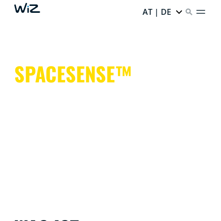
AT | DE
SPACESENSE™
Smartes Licht unterstützt Dich, damit Du Deine Hände
immer für die wirklich wichtigen Dinge frei hast.
Das ist einfach. Das ist SpaceSense™. Das ist WiZ.