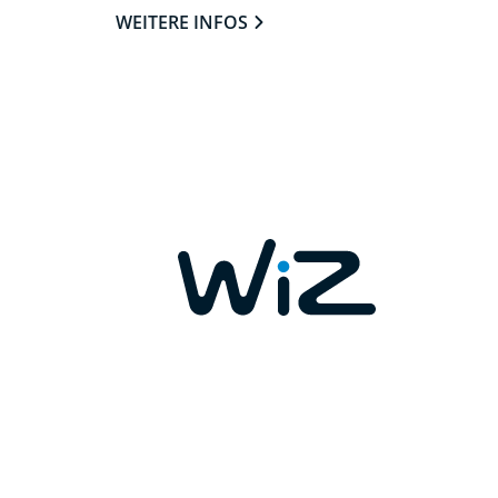
WEITERE INFOS
VERNETZTE BELEUCHT
DEIN ZUHAUSE
Lampen, die sich per WLAN einfach