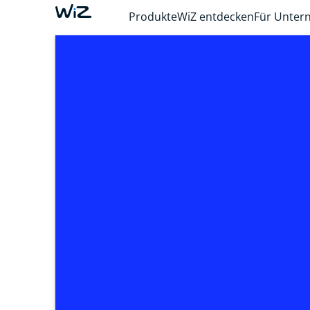
Produkte
WiZ entdecken
Für Unte